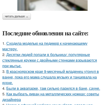
читать дальше →
Последние обновления на сайте:
1.
Сходила моделью на педикюр к начинающему
мастеру.
2.
Десятки людей попали в больницу: популярные
стеклянные кружки с двойными стенками взрываются
при мытье.
3.
В красноярском крае 9-месячный младенец утонул в
ванне, пока его мама слушала музыку и танцевала на
кухне.
4.
Были в аквапарке, там сильно парился в бане, сауне.
5.
Как выбрать диван на металлических ножках: советы
дизайнера