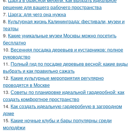
6.
Царга в офисной мебели: как выбрать идеальное
решение для вашего рабочего пространства
7.
Царга: для чего она нужна
8.
Культурная жизнь Калининграда: фестивали, музеи и
театры
9.
Какие уникальные музеи Москвы можно посетить
бесплатно
10.
Весенняя посадка деревьев и кустарников: полное
руководство
11.
Полный гид по посадке деревьев весной: какие виды
выбрать и как правильно сажать
12.
Какие культурные мероприятия регулярно
проводятся в Москве
13.
Советы по планировке идеальной гардеробной: как
создать комфортное пространство
14.
Как создать идеальную гардеробную в загородном
доме
15.
Какие ночные клубы и бары популярны среди
молодёжи