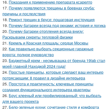
16.
Показания к применению препарата ксарелто
17.
Почему появляются трещины в бревнах сруба:
причины и последствия
18.
Ремонт трещин в брусе: пошаговая инструкция
19.
Почему батареи всегда под окнами: история и логика
20.
Почему батареи отопления всегда внизу:
Раскрываем секреты тепловой физики
21.
Кремль и Красная площадь: сердце Москвы
22.
Как правильно выбрать секционные гаражные
ворота: полное руководство
23.
Бюджетный крем - несмывашка от бренда 19lab стал
моей главной Находкой 2024 года!
24.
Простые принципы, которые сделают ваш интерьер
потрясающим: 8 правил в дизайне интерьера
25.
Простота и практичность: ключевые принципы
создания функционального интерьера квартиры
26.
Брус клееный или профилированный: что выбрать
для вашего проекта
27.
Бело-зеленые кухни: сочетание стиля и комфорта