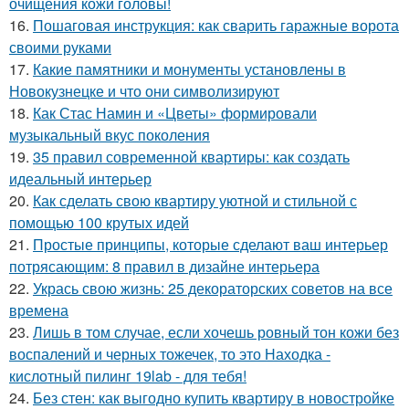
очищения кожи головы!
16.
Пошаговая инструкция: как сварить гаражные ворота
своими руками
17.
Какие памятники и монументы установлены в
Новокузнецке и что они символизируют
18.
Как Стас Намин и «Цветы» формировали
музыкальный вкус поколения
19.
35 правил современной квартиры: как создать
идеальный интерьер
20.
Как сделать свою квартиру уютной и стильной с
помощью 100 крутых идей
21.
Простые принципы, которые сделают ваш интерьер
потрясающим: 8 правил в дизайне интерьера
22.
Укрась свою жизнь: 25 декораторских советов на все
времена
23.
Лишь в том случае, если хочешь ровный тон кожи без
воспалений и черных тожечек, то это Находка -
кислотный пилинг 19lab - для тебя!
24.
Без стен: как выгодно купить квартиру в новостройке