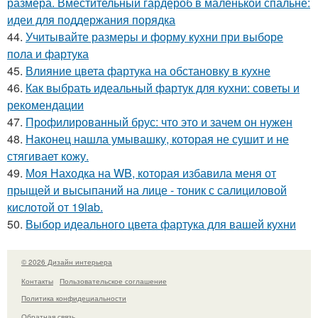
размера. Вместительный гардероб в маленькой спальне:
идеи для поддержания порядка
44.
Учитывайте размеры и форму кухни при выборе
пола и фартука
45.
Влияние цвета фартука на обстановку в кухне
46.
Как выбрать идеальный фартук для кухни: советы и
рекомендации
47.
Профилированный брус: что это и зачем он нужен
48.
Наконец нашла умывашку, которая не сушит и не
стягивает кожу.
49.
Моя Находка на WB, которая избавила меня от
прыщей и высыпаний на лице - тоник с салициловой
кислотой от 19lab.
50.
Выбор идеального цвета фартука для вашей кухни
© 2026 Дизайн интерьера
Контакты
Пользовательское соглашение
Политика конфидециальности
Обратная связь