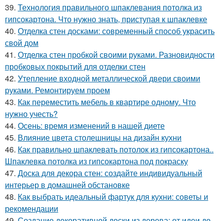
39.
Технология правильного шпаклевания потолка из
гипсокартона. Что нужно знать, приступая к шпаклевке
40.
Отделка стен досками: современный способ украсить
свой дом
41.
Отделка стен пробкой своими руками. Разновидности
пробковых покрытий для отделки стен
42.
Утепление входной металлической двери своими
руками. Ремонтируем проем
43.
Как переместить мебель в квартире одному. Что
нужно учесть?
44.
Осень: время изменений в нашей диете
45.
Влияние цвета столешницы на дизайн кухни
46.
Как правильно шпаклевать потолок из гипсокартона..
Шпаклевка потолка из гипсокартона под покраску
47.
Доска для декора стен: создайте индивидуальный
интерьер в домашней обстановке
48.
Как выбрать идеальный фартук для кухни: советы и
рекомендации
49.
Создание декоративной доски из дерева: от идеи до