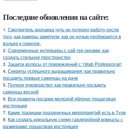
Последние обновления на сайте:
1.
Смотритель зоопарка чуть не потерял работу после
того, как камеры заметили, как он ночью пробирается в
вольер к горилле.
2.
Современные интерьеры с хай-тек окнами: как
создать стильное пространство
3.
Защити волосы от повреждений с 19lab Professional!
4.
Секреты успешного выращивания: как правильно
посадить первые саженцы на даче
5.
Полное руководство: как правильно посадить
саженцы весной
6.
Все правила посадки молодой яблони: пошаговая
инструкция
7.
Какие традиции праздничных мероприятий есть в Туле
8.
Как создать идеальную схему гардеробной комнаты с
размерами: пошаговая инструкция