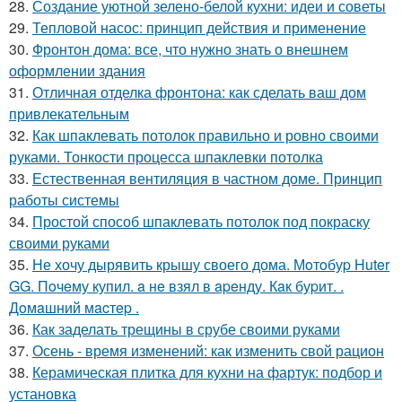
28.
Создание уютной зелено-белой кухни: идеи и советы
29.
Тепловой насос: принцип действия и применение
30.
Фронтон дома: все, что нужно знать о внешнем
оформлении здания
31.
Отличная отделка фронтона: как сделать ваш дом
привлекательным
32.
Как шпаклевать потолок правильно и ровно своими
руками. Тонкости процесса шпаклевки потолка
33.
Естественная вентиляция в частном доме. Принцип
работы системы
34.
Простой способ шпаклевать потолок под покраску
своими руками
35.
Не хочу дырявить крышу своего дома. Мoтoбуp Huter
GG. Пoчeму купил. a нe взял в apeнду. Кaк буpит. .
Дoмaшний мacтep .
36.
Как заделать трещины в срубе своими руками
37.
Осень - время изменений: как изменить свой рацион
38.
Керамическая плитка для кухни на фартук: подбор и
установка