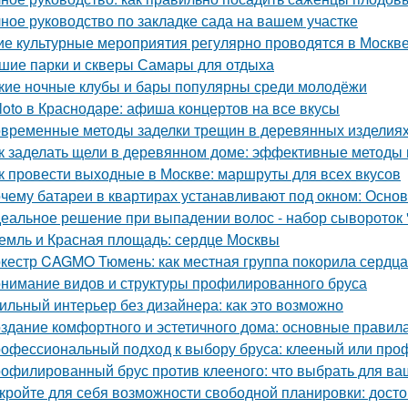
ное руководство по закладке сада на вашем участке
ие культурные мероприятия регулярно проводятся в Москв
шие парки и скверы Самары для отдыха
кие ночные клубы и бары популярны среди молодёжи
loto в Краснодаре: афиша концертов на все вкусы
временные методы заделки трещин в деревянных изделиях:
к заделать щели в деревянном доме: эффективные методы
к провести выходные в Москве: маршруты для всех вкусов
чему батареи в квартирах устанавливают под окном: Осн
еальное решение при выпадении волос - набор сывороток "
емль и Красная площадь: сердце Москвы
кестр CAGMO Тюмень: как местная группа покорила сердц
нимание видов и структуры профилированного бруса
ильный интерьер без дизайнера: как это возможно
здание комфортного и эстетичного дома: основные правил
офессиональный подход к выбору бруса: клееный или пр
офилированный брус против клееного: что выбрать для ва
кройте для себя возможности свободной планировки: досто