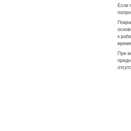
Если 
попро
Покра
основ
к раб
време
При в
предн
отсут