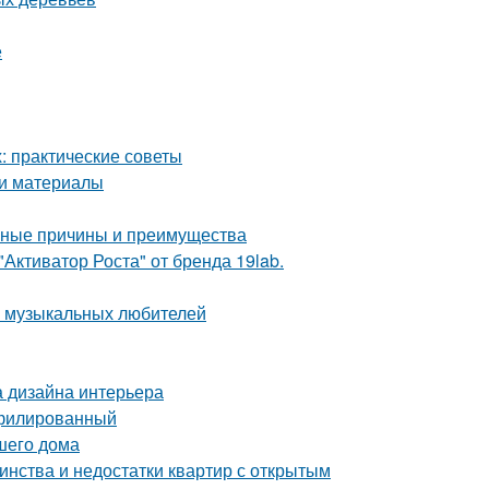
е
 практические советы
 и материалы
овные причины и преимущества
Активатор Роста" от бренда 19lab.
а музыкальных любителей
а дизайна интерьера
офилированный
шего дома
инства и недостатки квартир с открытым