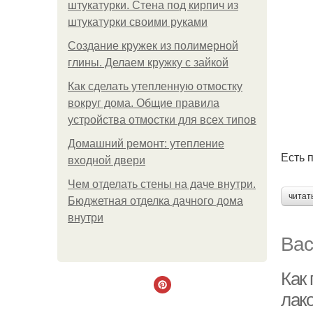
штукатурки. Стена под кирпич из
штукатурки своими руками
Создание кружек из полимерной
глины. Делаем кружку с зайкой
Как сделать утепленную отмостку
вокруг дома. Общие правила
устройства отмостки для всех типов
Домашний ремонт: утепление
Есть п
входной двери
Чем отделать стены на даче внутри.
читат
Бюджетная отделка дачного дома
внутри
Вас
Как
лак