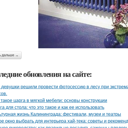
ь дальше →
ледние обновления на сайте:
 девушки решили провести фотосессию в лесу при экстрема
сов.
 такое царга в мягкой мебели: основы конструкции
га для стола: что это такое и как ее использовать
ьтурная жизнь Калининграда: фестивали, музеи и театры
ое окно выбрать для интерьера хай-тека: советы и рекомен
ное руководство: как правильно посадить саженцы плодов