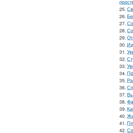
прост
25.
Св
26.
Бе
27.
Со
28.
Со
29.
От
30.
Ид
31.
Ук
32.
Ст
33.
Ув
34.
Пр
35.
Ра
36.
Сп
37.
Вы
38.
Фа
39.
Ка
40.
Жи
41.
Пл
42.
Со