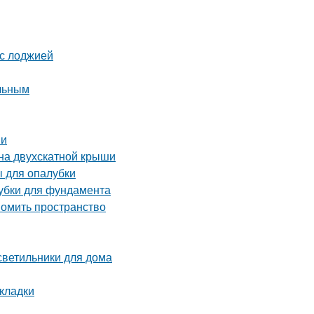
 с лоджией
ельным
ми
на двухскатной крыши
 для опалубки
лубки для фундамента
номить пространство
 светильники для дома
кладки