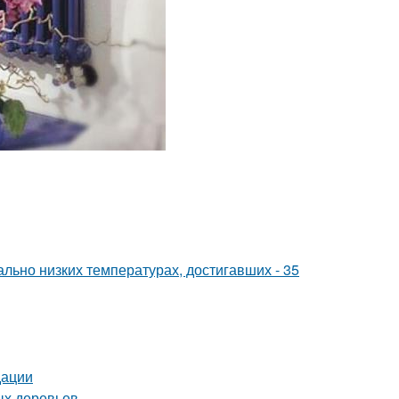
льно низких температурах, достигавших - 35
дации
ых деревьев