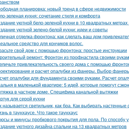
ранством
ободная планировка: новый тренд в сфере недвижимости
ло-зеленая кухня: сочетание стиля и комфорта
здание уютной бело-зеленой кухни в 10 квадратных метрах
здание уютной зелено-белой кухни: идеи и советы
личная отделка фронтона: как сделать ваш дом привлекат
еальное средство для кончиков волос.
расьте свой дом с помощью фронтона: простые инструкции
роительный ремонт: Фронтон из профнастила своими рука
еличьте привлекательность своего дома с помощью фронто
оектирование и расчет опалубки из фанеры. Выбор фанеры
счет опалубки для фундамента своими руками. Расчет опа
альня в маленькой квартире: 5 идей, которые помогут сэко
тяжка в частном доме. Специфика канальной вытяжки
ртук для серой кухни
к называется светильник, как бра. Как выбирать настенные
знь в таунхаусе. Что такое таунхаус
юсы и минусы пробкового покрытия для пола. По способу у
здание уютного дизайна спальни на 13 квадратных метров