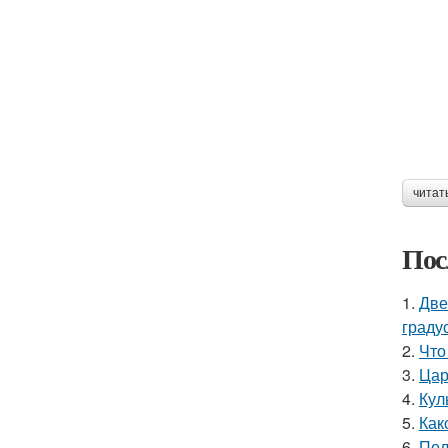
читат
Пос
1.
Две
граду
2.
Что
3.
Цар
4.
Кул
5.
Как
6.
Пол