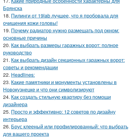
17.
Какие природные особенности характерны для
Брянска
18.
Пилинги от 19lab лучшее, что я пробовала для
очищения кожи головы!
19.
Почему радиатор нужно размещать под окном:
основные причины
20.
Как выбрать размеры гаражных ворот: полное
руководство
21.
Как выбрать дизайн секционных гаражных ворот:
советы и рекомендации
22.
Headlines:
23.
Какие памятники и монументы установлены в
Новокузнецке и что они символизируют
24.
Как создать стильную квартиру без помощи
дизайнера
25.
Просто и эффективно: 12 советов по дизайну
интерьера
26.
Брус клееный или профилированный: что выбрать
для вашего проекта