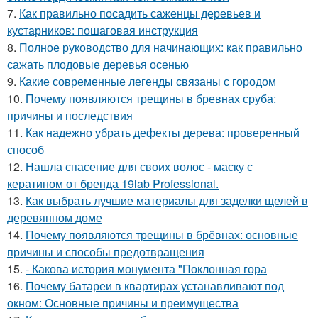
7.
Как правильно посадить саженцы деревьев и
кустарников: пошаговая инструкция
8.
Полное руководство для начинающих: как правильно
сажать плодовые деревья осенью
9.
Какие современные легенды связаны с городом
10.
Почему появляются трещины в бревнах сруба:
причины и последствия
11.
Как надежно убрать дефекты дерева: проверенный
способ
12.
Нашла спасение для своих волос - маску с
кератином от бренда 19lab Professional.
13.
Как выбрать лучшие материалы для заделки щелей в
деревянном доме
14.
Почему появляются трещины в брёвнах: основные
причины и способы предотвращения
15.
- Какова история монумента "Поклонная гора
16.
Почему батареи в квартирах устанавливают под
окном: Основные причины и преимущества