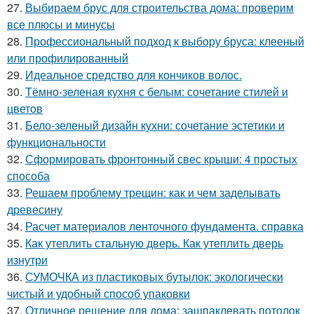
27.
Выбираем брус для строительства дома: проверим
все плюсы и минусы
28.
Профессиональный подход к выбору бруса: клееный
или профилированный
29.
Идеальное средство для кончиков волос.
30.
Тёмно-зеленая кухня с белым: сочетание стилей и
цветов
31.
Бело-зеленый дизайн кухни: сочетание эстетики и
функциональности
32.
Сформировать фронтонный свес крыши: 4 простых
способа
33.
Решаем проблему трещин: как и чем заделывать
древесину
34.
Расчет материалов ленточного фундамента. справка
35.
Как утеплить стальную дверь. Как утеплить дверь
изнутри
36.
СУМОЧКА из пластиковых бутылок: экологически
чистый и удобный способ упаковки
37.
Отличное решение для дома: зашпаклевать потолок