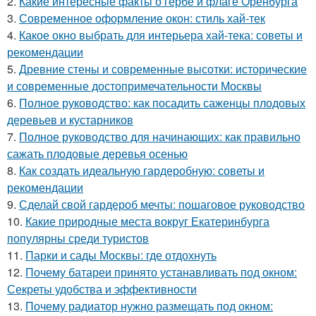
2.
Какие интересные факты о гербе и флаге Оренбурга
3.
Современное оформление окон: стиль хай-тек
4.
Какое окно выбрать для интерьера хай-тека: советы и
рекомендации
5.
Древние стены и современные высотки: исторические
и современные достопримечательности Москвы
6.
Полное руководство: как посадить саженцы плодовых
деревьев и кустарников
7.
Полное руководство для начинающих: как правильно
сажать плодовые деревья осенью
8.
Как создать идеальную гардеробную: советы и
рекомендации
9.
Сделай свой гардероб мечты: пошаговое руководство
10.
Какие природные места вокруг Екатеринбурга
популярны среди туристов
11.
Парки и сады Москвы: где отдохнуть
12.
Почему батареи принято устанавливать под окном:
Секреты удобства и эффективности
13.
Почему радиатор нужно размещать под окном: