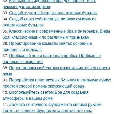
32.
Как выбрать идеальный бра для вашего тела:
рекомендации экспертов
33.
Создайте уютный сад из пластиковых бутылок
34.
Создай свою собственную летнюю сумочку из
пластиковых бутылок
35.
Классические и современные бра в интерьере. Виды
бра: классификации по различным признакам
36.
Проектирование комнаты мечты: основные
принципы и подходы
37.
Пробковый пол и настенная пробка. Пробковые
напольные покрытия
38.
Перестановка мебели: как изменить интерьер своего
дома
39.
Переработка пластиковых бутылок в стильную сумку:
простой способ помочь окружающей среде
40.
Воспользуйтесь светом Бра для создания
атмосферы в вашем доме
41.
Заливка ленточного фундамента своими руками.
Тонкости заливки фундамента ленточного типа