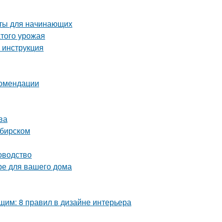
еты для начинающих
атого урожая
 инструкция
комендации
ва
ибирском
оводство
ре для вашего дома
им: 8 правил в дизайне интерьера