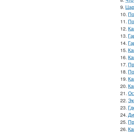
9.
Цар
10.
По
11.
По
12.
Ка
13.
Га
14.
Га
15.
Ка
16.
Ка
17.
Пр
18.
По
19.
Ка
20.
Ка
21.
Ос
22.
Эк
23.
Гд
24.
Ди
25.
Пр
26.
Ка