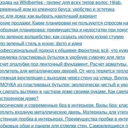
ходка на Wildberries - пилинг для всех типов волос 19lab.
ревянный дом из клееного бруса: удобство и эстетика
ус для дома: как выбрать наилучший вариант
охие продажи: Какие планировки не пользуются спросом н
ободная планировка: преимущества и недостатки при поку
ло-зеленое волшебство: как создать уютную кухню студию
ло-зеленый стиль в кухне: фото и идеи
офессиональный подход к обшивке фронтона: всё, что нуж
ределка пластиковых бутылок в удобную сумочку для лета
счет опалубки под ленточный фундамент. Расчет арматуры
еплитель для металлических дверей. От чего теряется тепл
тяжная вентиляция с выходом через стену на улицу. Венти
МОЧКА из пластиковых бутылок: экологически чистый и уд
к сделать вытяжку в частном доме своими руками. Как сдел
остроенном доме?
ассические и современные бра в интерьере. Виды бра: кл
еплить входную металлическую дверь. Материалы для утеп
стенная пробка в интерьерах. Преимущества пробки в инт
обковые обои и панели для отделки стен. Самоклеящиеся 