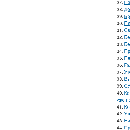
27.
На
28.
Де
29.
Бр
30.
Пл
31.
Св
32.
Бе
33.
Бе
34.
Пр
35.
Пе
36.
Ра
37.
Ут
38.
Вы
39.
СУ
40.
Ка
уже п
41.
Кл
42.
Ут
43.
На
44.
Пр