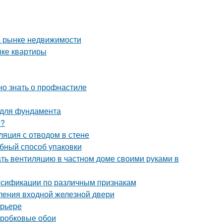
а рынке недвижимости
пке квартиры
но знать о профнастиле
 для фундамента
о?
ляция с отводом в стене
обный способ упаковки
ать вентиляцию в частном доме своими руками в
ассификации по различным признакам
ления входной железной двери
ерьере
пробковые обои