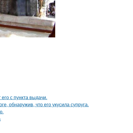
 его с пункта выдачи.
ге, обнаружив, что его укусила супруга.
ю.
а