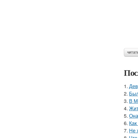
читат
Пос
1.
Дев
2.
Был
3.
В М
4.
Жит
5.
Она
6.
Как
7.
Не 
8.
Что