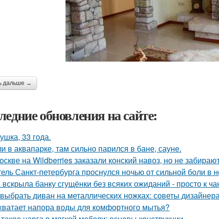
ь дальше →
ледние обновления на сайте:
ушка, 33 года.
и в аквапарке, там сильно парился в бане, сауне.
оскве на Wildberries заказали конский навоз, но не забирают
ель Санкт-петербурга проснулся ночью от сильной боли в но
 вскрыла банку сгущёнки без всяких ожиданий - просто к ча
 выбрать диван на металлических ножках: советы дизайнер
хватает напора воды для комфортного мытья?
 такое царга в мягкой мебели: основы конструкции