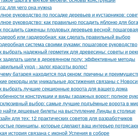
га: для чего она нужна
лное руководство по посадке деревьев и кустарников: сов
лное руководство: как правильно посадить яблоню для бог
к посадить саженцы плодовых деревьев весной: пошаговая
рдероб или гардеробная: как сделать правильный выбор
рдеробная система своими руками: пошаговое руководство
к выбрать надежный герметик для древесины: советы и ре
к заделать щели в деревянном полу: эффективные методы
авильный уход - залог красоты волос!
чему батарея находится под окном: причины и преимущест
кие рекорды или уникальные достижения связаны с Новос
к выбрать лучшие секционные ворота для вашего дома
обенности конструкции и виды гаражных ворот: полное рук
склюзивный выбор: самые лучшие подъёмные ворота в ми
е найти дешевые билеты на выступление Линды в столице
зайн для тех: 12 практических советов для разработчиков
остые принципы, которые сделают ваш интерьер потрясающ
кая история связана с иконой Успения в соборе