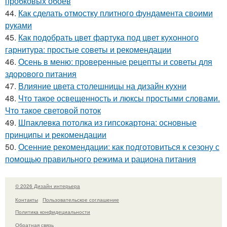
пробковых обоев
44.
Как сделать отмостку плитного фундамента своими
руками
45.
Как подобрать цвет фартука под цвет кухонного
гарнитура: простые советы и рекомендации
46.
Осень в меню: проверенные рецепты и советы для
здорового питания
47.
Влияние цвета столешницы на дизайн кухни
48.
Что такое освещенность и люксы простыми словами.
Что такое световой поток
49.
Шпаклевка потолка из гипсокартона: основные
принципы и рекомендации
50.
Осенние рекомендации: как подготовиться к сезону с
помощью правильного режима и рациона питания
© 2026 Дизайн интерьера
Контакты
Пользовательское соглашение
Политика конфидециальности
Обратная связь