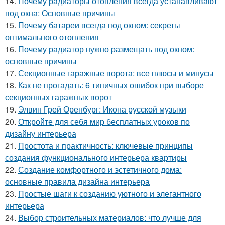
14.
Почему радиаторы отопления всегда устанавливают
под окна: Основные причины
15.
Почему батареи всегда под окном: секреты
оптимального отопления
16.
Почему радиатор нужно размещать под окном:
основные причины
17.
Секционные гаражные ворота: все плюсы и минусы
18.
Как не прогадать: 6 типичных ошибок при выборе
секционных гаражных ворот
19.
Элвин Грей Оренбург: Икона русской музыки
20.
Откройте для себя мир бесплатных уроков по
дизайну интерьера
21.
Простота и практичность: ключевые принципы
создания функционального интерьера квартиры
22.
Создание комфортного и эстетичного дома:
основные правила дизайна интерьера
23.
Простые шаги к созданию уютного и элегантного
интерьера
24.
Выбор строительных материалов: что лучше для