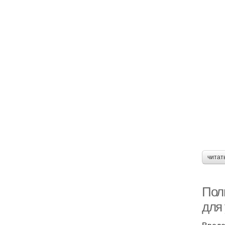
читат
Пол
для