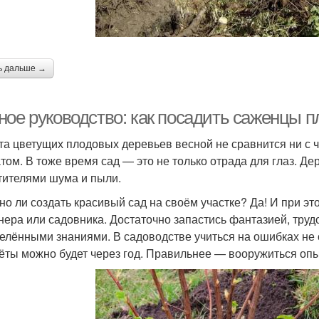
ь дальше →
ное руководство: как посадить саженцы п
та цветущих плодовых деревьев весной не сравнится ни с
том. В тоже время сад — это не только отрада для глаз. Д
тителями шума и пыли.
но ли создать красивый сад на своём участке? Да! И при э
нера или садовника. Достаточно запастись фантазией, тру
елёнными знаниями. В садоводстве учиться на ошибках не с
ёты можно будет через год. Правильнее — вооружиться оп