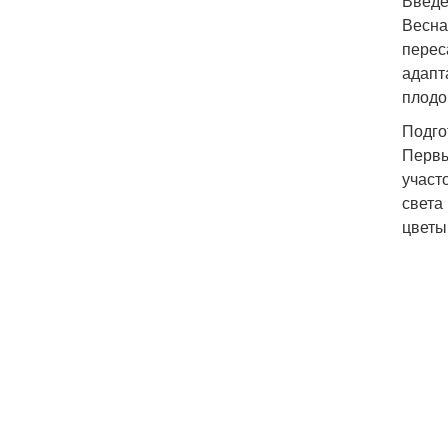
Введ
Весна
перес
адапт
плодо
Подго
Первы
участ
света
цветы