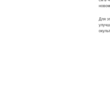
новом
Для э
улучш
окуль