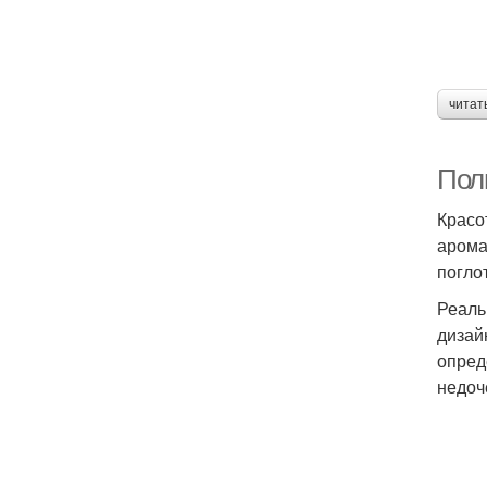
читат
Пол
Красо
арома
погло
Реаль
дизай
опред
недоч