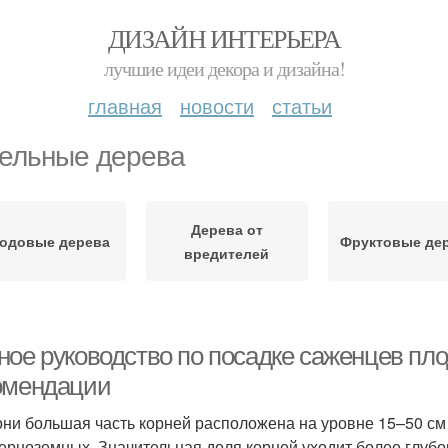
ДИЗАЙН ИНТЕРЬЕРА
лучшие идеи декора и дизайна!
главная
новости
статьи
ельные дерева
Дерева от
одовые дерева
Фруктовые де
вредителей
ное руководство по посадке саженцев пло
омендации
они большая часть корней расположена на уровне 15–50 см 
черноземных. Значительная доля корней уходит более глуб