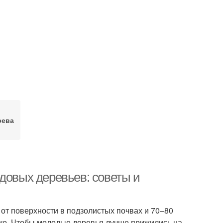
рева
довых деревьев: советы и
от поверхности в подзолистых почвах и 70–80
око. Чтобы молодые деревья лучше прижились на