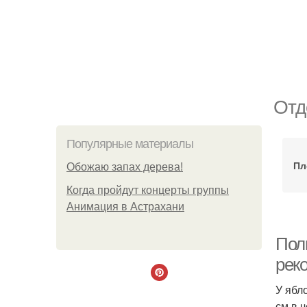
Отд
Популярные материалы
Пл
Обожaю зaпах деpева!
Когда пройдут концерты группы
Анимация в Астрахани
Пол
рек
У ябл
см в 