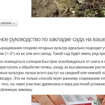
ь дальше →
ное руководство по закладке сада на ваш
ыращивания плодово-ягодных культур идеально подходит 
ом (1–3°) на юг или юго-запад. Такой сад будет иметь ряд п
о освещаться солнцем.Быстрее освобождаться от снега и п
приступать к обработке почвы, уходу за высаженными расте
вые культуры лучше всего растут на средней или нижней ча
 воздух. Это не только способствует раннему созреванию п
 того, на таких участках древесина и кора растений успева
облемную зимовку.