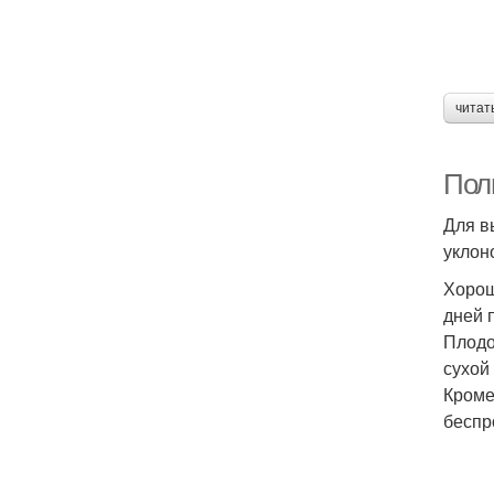
читат
Пол
Для в
уклон
Хорош
дней 
Плодо
сухой
Кроме
беспр