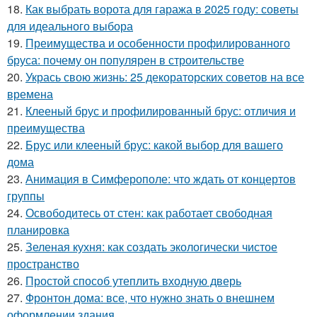
18.
Как выбрать ворота для гаража в 2025 году: советы
для идеального выбора
19.
Преимущества и особенности профилированного
бруса: почему он популярен в строительстве
20.
Укрась свою жизнь: 25 декораторских советов на все
времена
21.
Клееный брус и профилированный брус: отличия и
преимущества
22.
Брус или клееный брус: какой выбор для вашего
дома
23.
Анимация в Симферополе: что ждать от концертов
группы
24.
Освободитесь от стен: как работает свободная
планировка
25.
Зеленая кухня: как создать экологически чистое
пространство
26.
Простой способ утеплить входную дверь
27.
Фронтон дома: все, что нужно знать о внешнем
оформлении здания