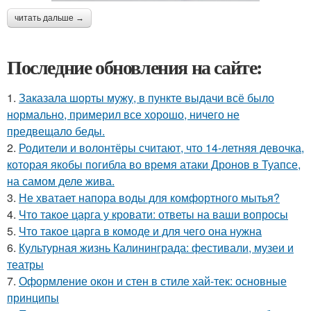
читать дальше →
Последние обновления на сайте:
1.
Заказала шорты мужу, в пункте выдачи всё было
нормально, примерил все хорошо, ничего не
предвещало беды.
2.
Родители и волонтёры считают, что 14-летняя девочка,
которая якобы погибла во время атаки Дронов в Туапсе,
на самом деле жива.
3.
Не хватает напора воды для комфортного мытья?
4.
Что такое царга у кровати: ответы на ваши вопросы
5.
Что такое царга в комоде и для чего она нужна
6.
Культурная жизнь Калининграда: фестивали, музеи и
театры
7.
Оформление окон и стен в стиле хай-тек: основные
принципы