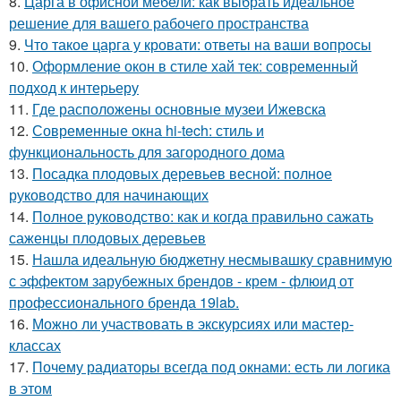
8.
Царга в офисной мебели: как выбрать идеальное
решение для вашего рабочего пространства
9.
Что такое царга у кровати: ответы на ваши вопросы
10.
Оформление окон в стиле хай тек: современный
подход к интерьеру
11.
Где расположены основные музеи Ижевска
12.
Современные окна hi-tech: стиль и
функциональность для загородного дома
13.
Посадка плодовых деревьев весной: полное
руководство для начинающих
14.
Полное руководство: как и когда правильно сажать
саженцы плодовых деревьев
15.
Нашла идеальную бюджетну несмывашку сравнимую
с эффектом зарубежных брендов - крем - флюид от
профессионального бренда 19lab.
16.
Можно ли участвовать в экскурсиях или мастер-
классах
17.
Почему радиаторы всегда под окнами: есть ли логика
в этом