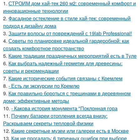
1.
СТРОИМ дом хай-тек 260 м2: современный комфорт и
инновационные технологии
2.
Фасадное остекление в стиле хай-тек: современный
подход к дизайну дома
3.
Защити волосы от повреждений с 19lab Professional!
4.
Советы по планировке идеальной гардеробной: как
создать комфортное пространство
5.
Какие традиции праздничных мероприятий есть в Туле
6.
Как выбрать надежный герметик для древесины:
советы и рекомендации
7.
Какие исторические события связаны с Кремлем
8.
- Есть ли экскурсии по Кремлю
9.
Как правильно бороться с трещинами в деревянном
доме: эффективные методы
10.
- Какова история монумента "Поклонная гора
11.
Почему батареи отопления всегда внизу:
Раскрываем секреты тепловой физики
12.
Какие секретные музеи или галереи есть в Москве
13.
Как не прогадать: 6 типичных ошибок при выборе