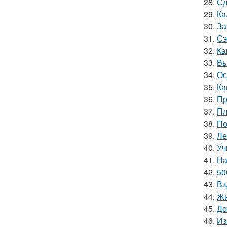
28.
Сд
29.
Ка
30.
За
31.
Сэ
32.
Ка
33.
Вы
34.
Ос
35.
Ка
36.
Пр
37.
Пл
38.
По
39.
Ле
40.
Уч
41.
На
42.
50
43.
Вз
44.
Жи
45.
До
46.
Из