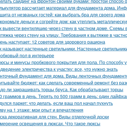
елать сайдинг на фронтон своими руками: простой способ 
лькулятор рассчитает материал для фундамента дома. Инф
щита от незваных гостей: как выбрать бра для своего дома
кономьте деньги и согрейте дом: как утеплить металлическ
к вывести вентиляцию через стену в частном доме. Схемы 
тяжка через стену на улицу. Требования к вытяжке в частн
ень наступает: 12 советов для здорового рациона
к называют настенные светильники. Настенные светильники
обковый пол в интерьере
юсы и минусы пробкового покрытия для пола. По способу у
дведение электричества к участку: все, что нужно знать
нточный фундамент для дома. Виды ленточных фундамент
итывайте бюджет: как сделать современный ремонт без ра
до ли закрашивать торцы бруса. Как обрабатывают торцы
0 граммов в день. Терять по 500 грамм в день: один лайфх
дулся паркет: что делать, если ваш пол начал пухнуть
ву на 1 этаже: мои опыт и впечатления
ска декоративная для стен. Виды отделочной доски
мерение освещения в люксах. Что такое люксы