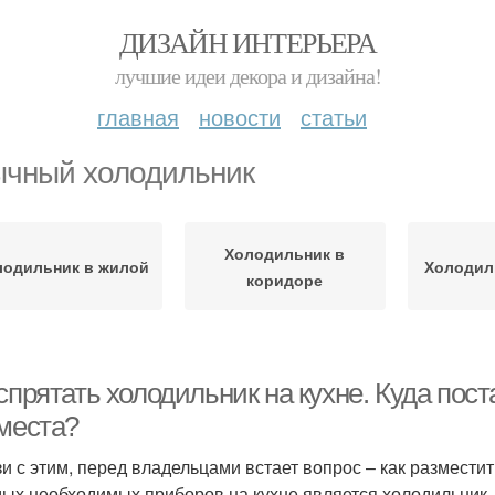
ДИЗАЙН ИНТЕРЬЕРА
лучшие идеи декора и дизайна!
главная
новости
статьи
чный холодильник
Холодильник в
лодильник в жилой
Холодил
коридоре
спрятать холодильник на кухне. Куда пос
 места?
зи с этим, перед владельцами встает вопрос – как размести
мых необходимых приборов на кухне является холодильник. 