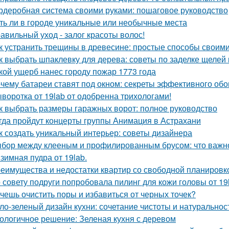
рдеробная система своими руками: пошаговое руководство
ть ли в городе уникальные или необычные места
авильный уход - залог красоты волос!
к устранить трещины в древесине: простые способы своим
к выбрать шпаклевку для дерева: советы по заделке щелей 
кой ущерб нанес городу пожар 1773 года
чему батареи ставят под окном: секреты эффективного обо
воротка от 19lab от одобренна трихологами!
к выбрать размеры гаражных ворот: полное руководство
гда пройдут концерты группы Анимация в Астрахани
к создать уникальный интерьер: советы дизайнера
бор между клееным и профилированным брусом: что важно
зимная пудра от 19lab.
еимущества и недостатки квартир со свободной планировко
 совету подруги попробовала пилинг для кожи головы от 19
чешь очистить поры и избавиться от черных точек?
ло-зеленый дизайн кухни: сочетание чистоты и натуральнос
ологичное решение: Зеленая кухня с деревом