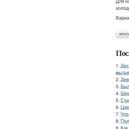
Для н
холод
Вариа
читат
Пос
1.
Дес
мытье
2.
Дев
3.
Был
4.
Шес
5.
Съе
6.
Цар
7.
Что
8.
Пол
9.
Как