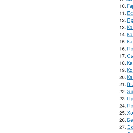
10.
Га
11.
Ес
12.
Пр
13.
Ка
14.
Ка
15.
Ка
16.
По
17.
Сы
18.
Ка
19.
Ко
20.
Ка
21.
Вы
22.
Эн
23.
Пр
24.
По
25.
Хо
26.
Бе
27.
Эк