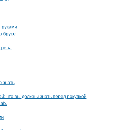
и руками
в брусе
грева
 знать
й: что вы должны знать перед покупкой
lab.
ти