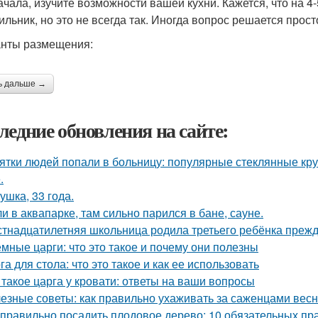
ачала, изучите возможности вашей кухни. Кажется, что на 4
ильник, но это не всегда так. Иногда вопрос решается прос
нты размещения:
ь дальше →
ледние обновления на сайте:
ятки людей попали в больницу: популярные стеклянные кр
.
ушка, 33 года.
и в аквапарке, там сильно парился в бане, сауне.
тнадцатилетняя школьница родила третьего ребёнка преж
мные царги: что это такое и почему они полезны
га для стола: что это такое и как ее использовать
 такое царга у кровати: ответы на ваши вопросы
езные советы: как правильно ухаживать за саженцами вес
 правильно посадить плодовое дерево: 10 обязательных пр