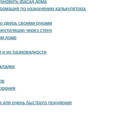
обновить фасад дома
ормация по назначению калькулятора
ую дверь своими руками
вентиляции через стену
ом доме
 и их разновидности
кладки
ов
зорения
ак для очень быстрого похудения