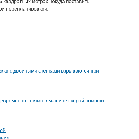
-5 квадратных метрах некуда поставить
той перепланировкой.
ужки с двойными стенками взрываются при
девременно, прямо в машине скорой помощи.
ной
авил