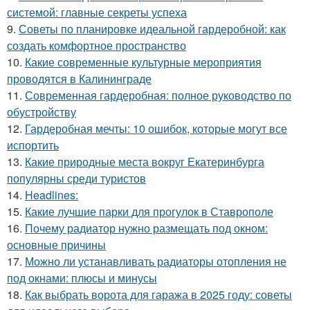
системой: главные секреты успеха
9.
Советы по планировке идеальной гардеробной: как
создать комфортное пространство
10.
Какие современные культурные мероприятия
проводятся в Калининграде
11.
Современная гардеробная: полное руководство по
обустройству
12.
Гардеробная мечты: 10 ошибок, которые могут все
испортить
13.
Какие природные места вокруг Екатеринбурга
популярны среди туристов
14.
Headlines:
15.
Какие лучшие парки для прогулок в Ставрополе
16.
Почему радиатор нужно размещать под окном:
основные причины
17.
Можно ли устанавливать радиаторы отопления не
под окнами: плюсы и минусы
18.
Как выбрать ворота для гаража в 2025 году: советы