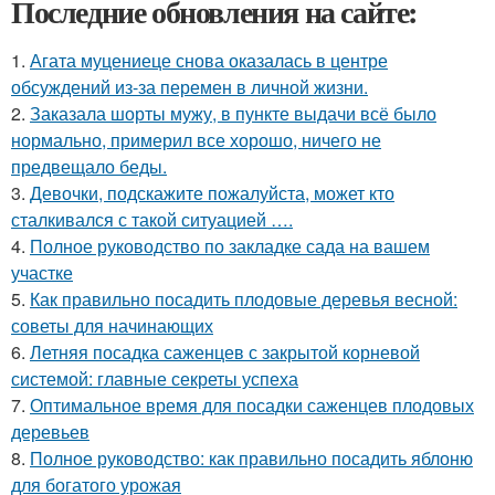
Последние обновления на сайте:
1.
Агата муцениеце снова оказалась в центре
обсуждений из-за перемен в личной жизни.
2.
Заказала шорты мужу, в пункте выдачи всё было
нормально, примерил все хорошо, ничего не
предвещало беды.
3.
Девочки, подскажите пожалуйста, может кто
сталкивался с такой ситуацией ….
4.
Полное руководство по закладке сада на вашем
участке
5.
Как правильно посадить плодовые деревья весной:
советы для начинающих
6.
Летняя посадка саженцев с закрытой корневой
системой: главные секреты успеха
7.
Оптимальное время для посадки саженцев плодовых
деревьев
8.
Полное руководство: как правильно посадить яблоню
для богатого урожая