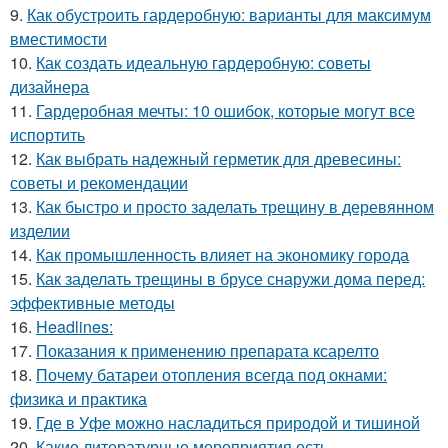
9.
Как обустроить гардеробную: варианты для максимум
вместимости
10.
Как создать идеальную гардеробную: советы
дизайнера
11.
Гардеробная мечты: 10 ошибок, которые могут все
испортить
12.
Как выбрать надежный герметик для древесины:
советы и рекомендации
13.
Как быстро и просто заделать трещину в деревянном
изделии
14.
Как промышленность влияет на экономику города
15.
Как заделать трещины в брусе снаружи дома перед:
эффективные методы
16.
Headlines:
17.
Показания к применению препарата ксарелто
18.
Почему батареи отопления всегда под окнами:
физика и практика
19.
Где в Уфе можно насладиться природой и тишиной
20.
Какие литературные мероприятия есть