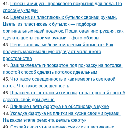
41.
Плюсы и минусы пробкового покрытия для пола. По
способу укладки
42.
Цветы из из пластиковых бутылок своими руками.
Цветы из пластиковых бутылок — подборка
оригинальных идей поделок. Пошаговая инструкция, как
сделать цветы своими руками + фото-обзоры
43.
Перестановка мебели в маленькой комнате. Как
получить максимальную отдачу от маленького
пространства
44.
Зашпаклевать гипсокартон под покраску на потолке:
простой способ сделать потолок идеальным
45.
Что такое освещенность и как измерить световой
поток. Что такое освещенность
46.
Шпаклевать потолок из гипсокартона: простой способ
сделать свой дом лучше
47.
Влияние цвета фартука на обстановку в кухне
48.
Укладка фартука из плитки на кухне своими руками.
На каком этапе ремонта делать фартук
49.
Создай свою утилитарную сумку из пластиковых