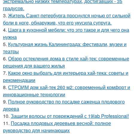
экстремально низких температурах, достигавших - 35
градусов.
3.
Житель Санкт-петербурга проснулся ночью от сильной
боли в ноге, обнаружив, что его укусила супруга.
4.
Царга в кухонной мебели: что это такое и для чего она
нужна
5.
Культурная жизнь Калининграда: фестивали, музеи и
театры
6.
Обзор остекления дома в стиле хай-тек: современные
решения для вашего жилья
7.
Какое окно выбрать для интерьера хай-тека: советы и
рекомендации
8.
СТРОИМ дом хай-тек 260 м2: современный комфорт и
инновационные технологии
9.
Полное руководство по посадке саженца плодового
дерева
10.
Защити волосы от повреждений с 19lab Professional!
11.
Посадка плодовых деревьев весной: полное
руководство для начинающих