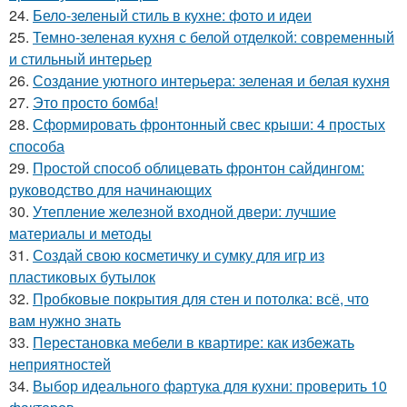
24.
Бело-зеленый стиль в кухне: фото и идеи
25.
Темно-зеленая кухня с белой отделкой: современный
и стильный интерьер
26.
Создание уютного интерьера: зеленая и белая кухня
27.
Это просто бомба!
28.
Сформировать фронтонный свес крыши: 4 простых
способа
29.
Простой способ облицевать фронтон сайдингом:
руководство для начинающих
30.
Утепление железной входной двери: лучшие
материалы и методы
31.
Создай свою косметичку и сумку для игр из
пластиковых бутылок
32.
Пробковые покрытия для стен и потолка: всё, что
вам нужно знать
33.
Перестановка мебели в квартире: как избежать
неприятностей
34.
Выбор идеального фартука для кухни: проверить 10