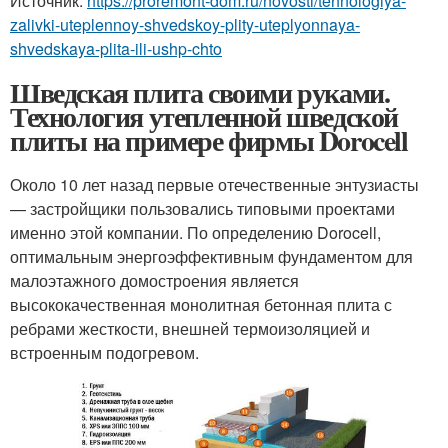
Источник:
https://proremont-dom.ru/novosti/tehnologiya-
zalivki-uteplennoy-shvedskoy-plity-uteplyonnaya-
shvedskaya-plita-ili-ushp-chto
Шведская плита своими руками.
Технология утепленной шведской
плиты на примере фирмы Dorocell
Около 10 лет назад первые отечественные энтузиасты
— застройщики пользовались типовыми проектами
именно этой компании. По определению Dorocell,
оптимальным энергоэффективным фундаментом для
малоэтажного домостроения является
высококачественная монолитная бетонная плита с
ребрами жесткости, внешней термоизоляцией и
встроенным подогревом.