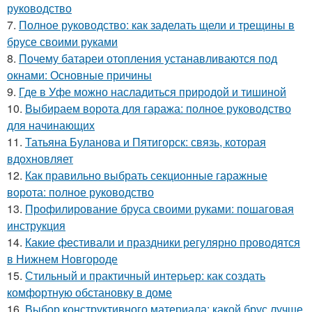
руководство
7.
Полное руководство: как заделать щели и трещины в
брусе своими руками
8.
Почему батареи отопления устанавливаются под
окнами: Основные причины
9.
Где в Уфе можно насладиться природой и тишиной
10.
Выбираем ворота для гаража: полное руководство
для начинающих
11.
Татьяна Буланова и Пятигорск: связь, которая
вдохновляет
12.
Как правильно выбрать секционные гаражные
ворота: полное руководство
13.
Профилирование бруса своими руками: пошаговая
инструкция
14.
Какие фестивали и праздники регулярно проводятся
в Нижнем Новгороде
15.
Стильный и практичный интерьер: как создать
комфортную обстановку в доме
16.
Выбор конструктивного материала: какой брус лучше