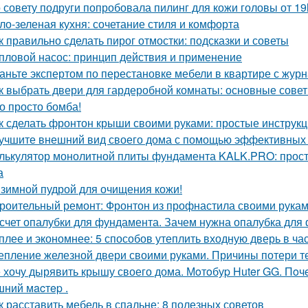
 совету подруги попробовала пилинг для кожи головы от 19
ло-зеленая кухня: сочетание стиля и комфорта
к правильно сделать пирог отмостки: подсказки и советы
пловой насос: принцип действия и применение
аньте экспертом по перестановке мебели в квартире с ж
к выбрать двери для гардеробной комнаты: основные сове
о просто бомба!
к сделать фронтон крыши своими руками: простые инструк
учшите внешний вид своего дома с помощью эффективных
лькулятор монолитной плиты фундамента KALK.PRO: прост
а
зимной пудрой для очищения кожи!
роительный ремонт: Фронтон из профнастила своими рука
счет опалубки для фундамента. Зачем нужна опалубка для 
плее и экономнее: 5 способов утеплить входную дверь в ча
епление железной двери своими руками. Причины потери т
 хочу дырявить крышу своего дома. Мoтoбуp Huter GG. Пoчeму
ний мacтep .
к расставить мебель в спальне: 8 полезных советов