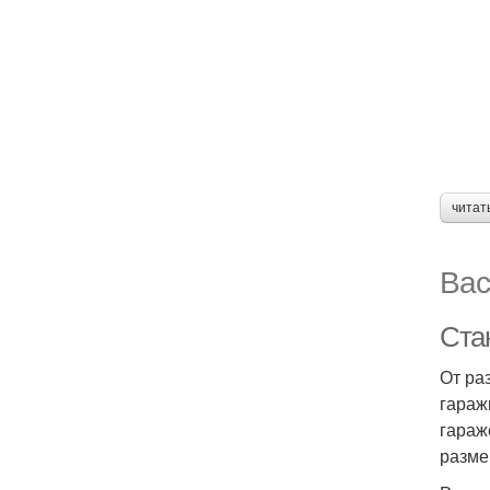
читат
Вас
Ста
От ра
гараж
гараж
разме