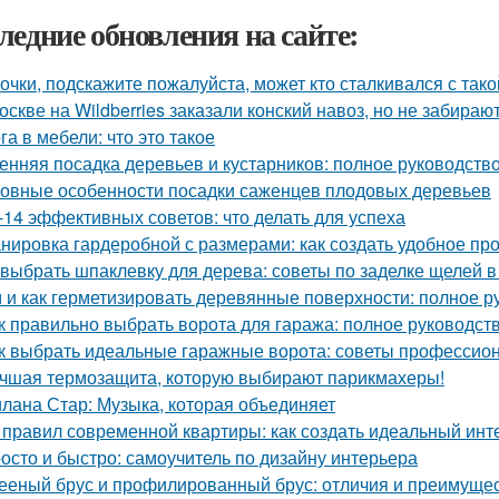
ледние обновления на сайте:
очки, подскажите пожалуйста, может кто сталкивался с так
оскве на Wildberries заказали конский навоз, но не забирают
га в мебели: что это такое
енняя посадка деревьев и кустарников: полное руководств
овные особенности посадки саженцев плодовых деревьев
-14 эффективных советов: что делать для успеха
нировка гардеробной с размерами: как создать удобное пр
 выбрать шпаклевку для дерева: советы по заделке щелей в
 и как герметизировать деревянные поверхности: полное р
к правильно выбрать ворота для гаража: полное руководст
к выбрать идеальные гаражные ворота: советы профессио
чшая термозащита, которую выбирают парикмахеры!
лана Стар: Музыка, которая объединяет
 правил современной квартиры: как создать идеальный инт
осто и быстро: самоучитель по дизайну интерьера
ееный брус и профилированный брус: отличия и преимуще