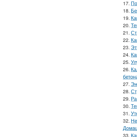
17.
По
18.
Бе
19.
Ка
20.
Те
21.
Ст
22.
Ка
23.
Эт
24.
Ка
25.
Ул
26.
Ка
бетон
27.
Эн
28.
Ст
29.
Ра
30.
Те
31.
Ут
32.
Не
Дoмaш
33.
Ка