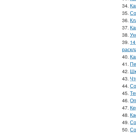
34.
Ка
35.
Со
36.
Кл
37.
Ка
38.
Ух
39.
14
раскл
40.
Ка
41.
Пе
42.
Шк
43.
Чт
44.
Со
45.
Те
46.
Оп
47.
Ке
48.
Ка
49.
Со
50.
Со