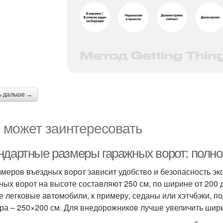
ь дальше →
 может заинтересовать
ндартные размеры гаражных ворот: полно
змеров въездных ворот зависит удобство и безопасность э
ных ворот на высоте составляют 250 см, по ширине от 200 д
е легковые автомобили, к примеру, седаны или хэтчбэки, п
ра – 250×200 см. Для внедорожников лучше увеличить шири