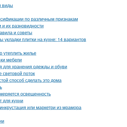
и виды
ассификации по различным признакам
 и их разновидности
равила и советы
ы укладки плитки на кухне: 14 вариантов
но утеплить жилье
вки мебели
 для хранения одежды и обуви
е световой поток
той способ сделать это дома
ь
змеряется освещенность
т для кухни
 инкрустация или маркетри из мрамора
ии