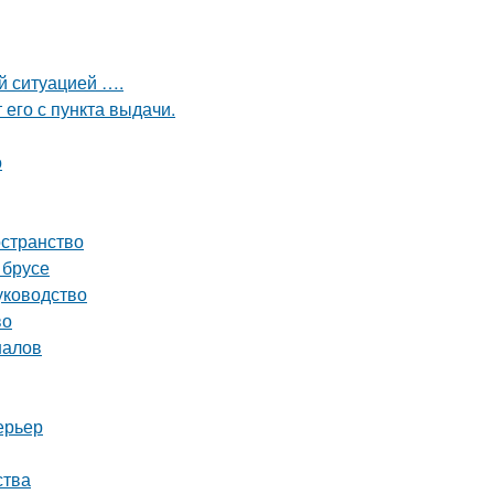
ой ситуацией ….
 его с пункта выдачи.
о
остранство
 брусе
уководство
во
налов
ерьер
ства