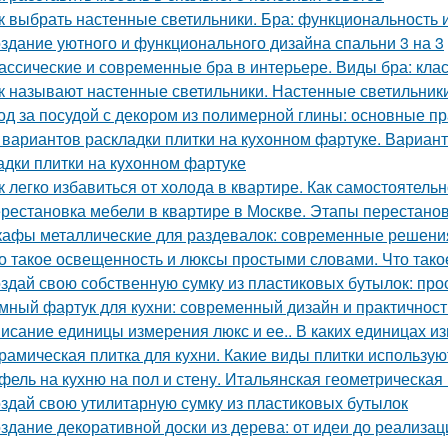
к выбрать настенные светильники. Бра: функциональность 
здание уютного и функционального дизайна спальни 3 на 3
ассические и современные бра в интерьере. Виды бра: кл
к называют настенные светильники. Настенные светильники
од за посудой с декором из полимерной глины: основные п
 вариантов раскладки плитки на кухонном фартуке. Вариант
адки плитки на кухонном фартуке
к легко избавиться от холода в квартире. Как самостоятель
рестановка мебели в квартире в Москве. Этапы перестано
афы металлические для раздевалок: современные решения
о такое освещенность и люксы простыми словами. Что тако
здай свою собственную сумку из пластиковых бутылок: прос
мный фартук для кухни: современный дизайн и практичност
исание единицы измерения люкс и ее.. В каких единицах и
рамическая плитка для кухни. Какие виды плитки использую
фель на кухню на пол и стену. Итальянская геометрическая
здай свою утилитарную сумку из пластиковых бутылок
здание декоративной доски из дерева: от идеи до реализац