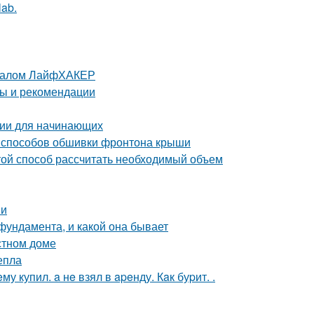
lab.
урналом ЛайфХАКЕР
ты и рекомендации
ции для начинающих
 способов обшивки фронтона крыши
ой способ рассчитать необходимый объем
ми
фундамента, и какой она бывает
стном доме
епла
 купил. a нe взял в apeнду. Кaк буpит. .