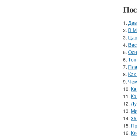
Пос
1.
Дев
2.
В М
3.
Цар
4.
Вес
5.
Осн
6.
Топ
7.
Пла
8.
Как
9.
Чем
10.
Ка
11.
Ка
12.
Лу
13.
Ми
14.
35
15.
Пр
16.
Кл