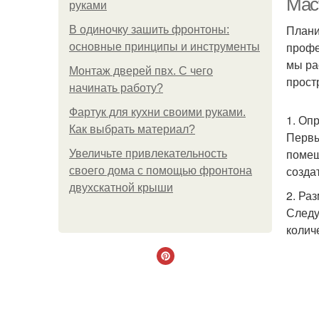
Мас
руками
Плани
В одиночку зашить фронтоны:
профе
основные принципы и инструменты
мы ра
Монтаж дверей пвх. С чего
прост
начинать работу?
Фартук для кухни своими руками.
1. Оп
Как выбрать материал?
Первы
помещ
Увеличьте привлекательность
созда
своего дома с помощью фронтона
двухскатной крыши
2. Ра
Следу
колич