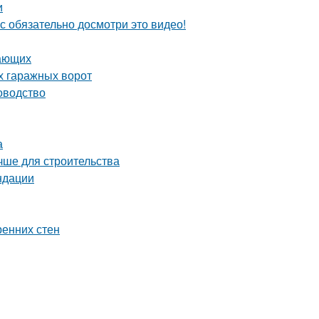
и
с обязательно досмотри это видео!
нающих
х гаражных ворот
оводство
а
чше для строительства
ндации
ренних стен