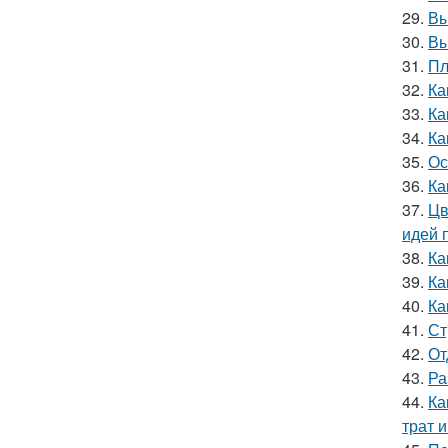
29.
Вы
30.
Вы
31.
Пл
32.
Ка
33.
Ка
34.
Ка
35.
Ос
36.
Ка
37.
Цв
идей 
38.
Ка
39.
Ка
40.
Ка
41.
Ст
42.
От
43.
Ра
44.
Ка
трат 