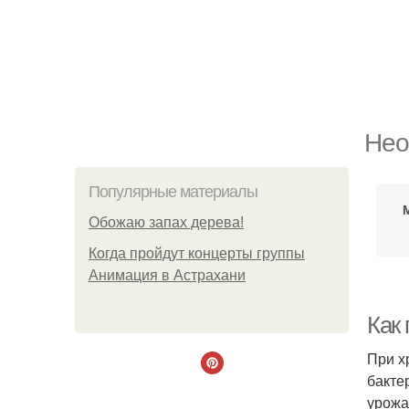
Нео
Популярные материалы
Обожaю зaпах деpева!
Когда пройдут концерты группы
Анимация в Астрахани
Как 
При х
бакте
урожа