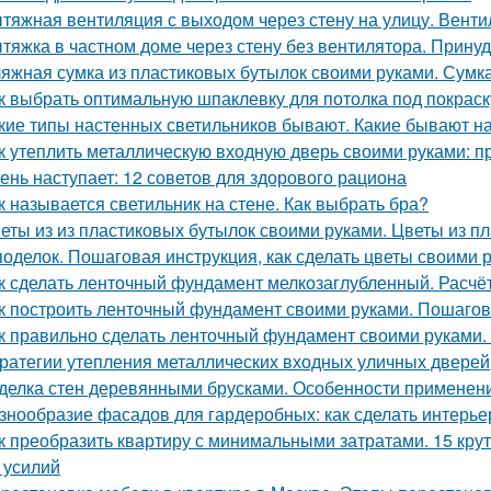
тяжная вентиляция с выходом через стену на улицу. Венти
тяжка в частном доме через стену без вентилятора. Прину
яжная сумка из пластиковых бутылок своими руками. Сумк
к выбрать оптимальную шпаклевку для потолка под покраск
кие типы настенных светильников бывают. Какие бывают н
к утеплить металлическую входную дверь своими руками: п
ень наступает: 12 советов для здорового рациона
к называется светильник на стене. Как выбрать бра?
еты из из пластиковых бутылок своими руками. Цветы из 
поделок. Пошаговая инструкция, как сделать цветы своими 
к сделать ленточный фундамент мелкозаглубленный. Расчё
к построить ленточный фундамент своими руками. Пошагов
к правильно сделать ленточный фундамент своими руками. 
ратегии утепления металлических входных уличных дверей
делка стен деревянными брусками. Особенности применен
знообразие фасадов для гардеробных: как сделать интерь
к преобразить квартиру с минимальными затратами. 15 кру
и усилий