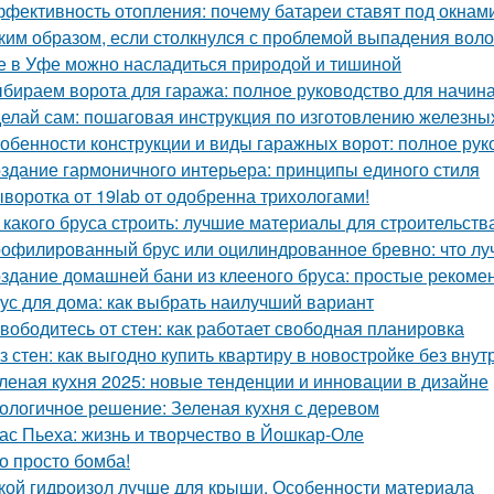
фективность отопления: почему батареи ставят под окнам
ким образом, если столкнулся с проблемой выпадения воло
е в Уфе можно насладиться природой и тишиной
бираем ворота для гаража: полное руководство для начи
елай сам: пошаговая инструкция по изготовлению железны
обенности конструкции и виды гаражных ворот: полное рук
здание гармоничного интерьера: принципы единого стиля
воротка от 19lab от одобренна трихологами!
 какого бруса строить: лучшие материалы для строительств
офилированный брус или оцилиндрованное бревно: что лу
здание домашней бани из клееного бруса: простые рекоме
ус для дома: как выбрать наилучший вариант
вободитесь от стен: как работает свободная планировка
з стен: как выгодно купить квартиру в новостройке без внут
леная кухня 2025: новые тенденции и инновации в дизайне
ологичное решение: Зеленая кухня с деревом
ас Пьеха: жизнь и творчество в Йошкар-Оле
о просто бомба!
кой гидроизол лучше для крыши. Особенности материала