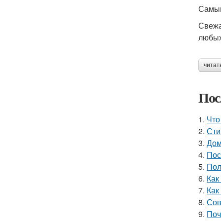
Самым
Свежа
любых
читат
Пос
1.
Что
2.
Сти
3.
Дом
4.
Пос
5.
Пол
6.
Как
7.
Как
8.
Сов
9.
Поч