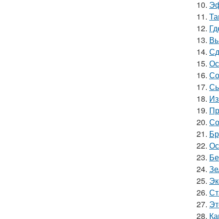
10.
Эф
11.
Та
12.
Гд
13.
Вы
14.
Сд
15.
Ос
16.
Со
17.
Сы
18.
Из
19.
Пр
20.
Со
21.
Бр
22.
Ос
23.
Бе
24.
Зе
25.
Эк
26.
Ст
27.
Эт
28.
Ка