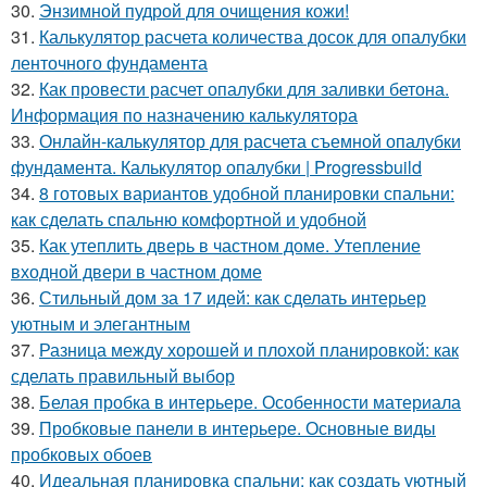
30.
Энзимной пудрой для очищения кожи!
31.
Калькулятор расчета количества досок для опалубки
ленточного фундамента
32.
Как провести расчет опалубки для заливки бетона.
Информация по назначению калькулятора
33.
Онлайн-калькулятор для расчета съемной опалубки
фундамента. Калькулятор опалубки | Progressbuild
34.
8 готовых вариантов удобной планировки спальни:
как сделать спальню комфортной и удобной
35.
Как утеплить дверь в частном доме. Утепление
входной двери в частном доме
36.
Стильный дом за 17 идей: как сделать интерьер
уютным и элегантным
37.
Разница между хорошей и плохой планировкой: как
сделать правильный выбор
38.
Белая пробка в интерьере. Особенности материала
39.
Пробковые панели в интерьере. Основные виды
пробковых обоев
40.
Идеальная планировка спальни: как создать уютный