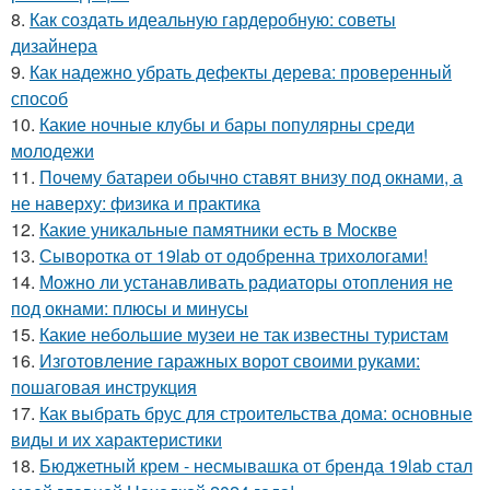
8.
Как создать идеальную гардеробную: советы
дизайнера
9.
Как надежно убрать дефекты дерева: проверенный
способ
10.
Какие ночные клубы и бары популярны среди
молодежи
11.
Почему батареи обычно ставят внизу под окнами, а
не наверху: физика и практика
12.
Какие уникальные памятники есть в Москве
13.
Сыворотка от 19lab от одобренна трихологами!
14.
Можно ли устанавливать радиаторы отопления не
под окнами: плюсы и минусы
15.
Какие небольшие музеи не так известны туристам
16.
Изготовление гаражных ворот своими руками:
пошаговая инструкция
17.
Как выбрать брус для строительства дома: основные
виды и их характеристики
18.
Бюджетный крем - несмывашка от бренда 19lab стал