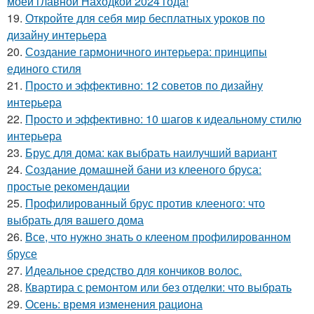
моей главной Находкой 2024 года!
19.
Откройте для себя мир бесплатных уроков по
дизайну интерьера
20.
Создание гармоничного интерьера: принципы
единого стиля
21.
Просто и эффективно: 12 советов по дизайну
интерьера
22.
Просто и эффективно: 10 шагов к идеальному стилю
интерьера
23.
Брус для дома: как выбрать наилучший вариант
24.
Создание домашней бани из клееного бруса:
простые рекомендации
25.
Профилированный брус против клееного: что
выбрать для вашего дома
26.
Все, что нужно знать о клееном профилированном
брусе
27.
Идеальное средство для кончиков волос.
28.
Квартира с ремонтом или без отделки: что выбрать
29.
Осень: время изменения рациона