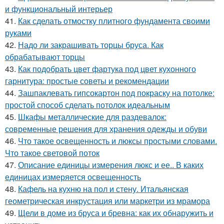
и функциональный интерьер
41.
Как сделать отмостку плитного фундамента своими
руками
42.
Надо ли закрашивать торцы бруса. Как
обрабатывают торцы
43.
Как подобрать цвет фартука под цвет кухонного
гарнитура: простые советы и рекомендации
44.
Зашпаклевать гипсокартон под покраску на потолке:
простой способ сделать потолок идеальным
45.
Шкафы металлические для раздевалок:
современные решения для хранения одежды и обуви
46.
Что такое освещенность и люксы простыми словами.
Что такое световой поток
47.
Описание единицы измерения люкс и ее.. В каких
единицах измеряется освещенность
48.
Кафель на кухню на пол и стену. Итальянская
геометрическая инкрустация или маркетри из мрамора
49.
Щели в доме из бруса и бревна: как их обнаружить и