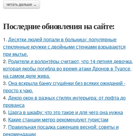
читать дальше →
Последние обновления на сайте:
1.
Десятки людей попали в больницу: популярные
стеклянные кружки с двойными стенками взрываются
при мытье.
2.
Родители и волонтёры считают, что 14-летняя девочка,
которая якобы погибла во время атаки Дронов в Туапсе,
на самом деле жива.
3.
Она вскрыла банку сгущёнки без всяких ожиданий -
просто к чаю.
4.
Декор окон в разных стилях интерьера: от лофта до
прованса
5.
Царга в шкафу: что это такое и для чего она нужна
6.
Какие станции метро рекомендуют туристам
7.
Правильная посадка саженцев весной: советы и
рекомендации