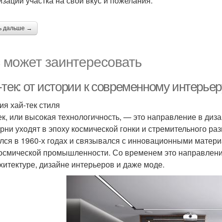
изации участка на свой вкус и пожелания.
ь дальше →
 может заинтересовать
тек: от истории к современному интерьер
ия хай-тек стиля
ек, или высокая технологичность, — это направление в диза
орни уходят в эпоху космической гонки и стремительного ра
лся в 1960-х годах и связывался с инновационными матер
осмической промышленности. Со временем это направление
рхитектуре, дизайне интерьеров и даже моде.