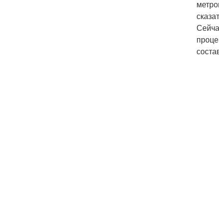
метро
сказа
Сейча
проце
соста