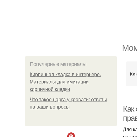
Мом
Популярные материалы
Кл
Кирпичная кладка в интерьере.
Материалы для имитации
кирпичной кладки
Что такое царга у кровати: ответы
на ваши вопросы
Как
пра
Для к
расте