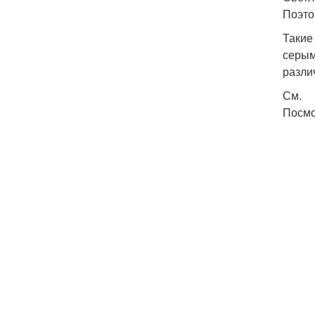
Поэто
Такие
серым
разли
См.
Посмо