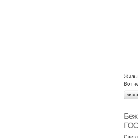
Жилы
Вот н
читат
Беж
ГО
Светл