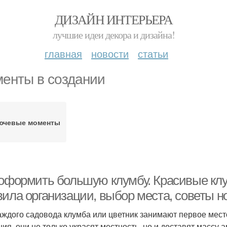
ДИЗАЙН ИНТЕРЬЕРА
лучшие идеи декора и дизайна!
главная
новости
статьи
енты в создании
ючевые моменты
 оформить большую клумбу. Красивые к
вила организации, выбор места, советы н
аждого садовода клумба или цветник занимают первое мест
ния, они не только украсят местность, но и доставят массу 