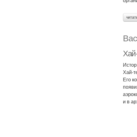
орган
читат
Вас
Хай-
Истор
Хай-т
Его к
появи
аэрок
и в а