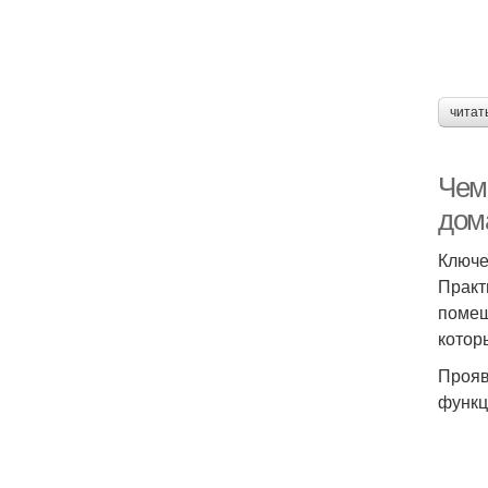
читат
Чем
дом
Ключе
Практ
помещ
котор
Прояв
функц