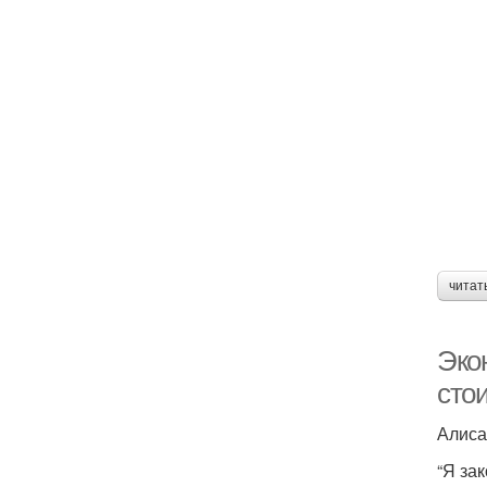
читат
Эко
сто
Алиса
“Я за