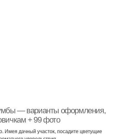
лумбы — варианты оформления,
овичкам + 99 фото
о. Имея дачный участок, посадите цветущие
ароматного удовольствия.