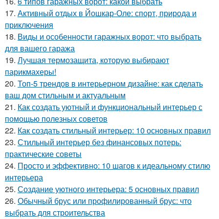
16.
6 типов гаражных ворот: какой выбрать
17.
Активный отдых в Йошкар-Оле: спорт, природа и
приключения
18.
Виды и особенности гаражных ворот: что выбрать
для вашего гаража
19.
Лучшая термозащита, которую выбирают
парикмахеры!
20.
Топ-5 трендов в интерьерном дизайне: как сделать
ваш дом стильным и актуальным
21.
Как создать уютный и функциональный интерьер с
помощью полезных советов
22.
Как создать стильный интерьер: 10 основных правил
23.
Стильный интерьер без финансовых потерь:
практические советы
24.
Просто и эффективно: 10 шагов к идеальному стилю
интерьера
25.
Создание уютного интерьера: 5 основных правил
26.
Обычный брус или профилированный брус: что
выбрать для строительства