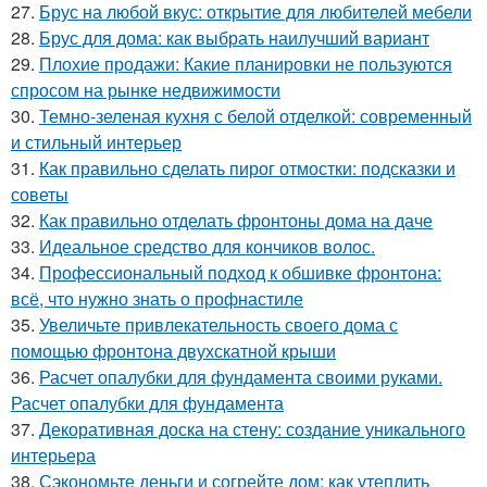
27.
Брус на любой вкус: открытие для любителей мебели
28.
Брус для дома: как выбрать наилучший вариант
29.
Плохие продажи: Какие планировки не пользуются
спросом на рынке недвижимости
30.
Темно-зеленая кухня с белой отделкой: современный
и стильный интерьер
31.
Как правильно сделать пирог отмостки: подсказки и
советы
32.
Как правильно отделать фронтоны дома на даче
33.
Идеальное средство для кончиков волос.
34.
Профессиональный подход к обшивке фронтона:
всё, что нужно знать о профнастиле
35.
Увеличьте привлекательность своего дома с
помощью фронтона двухскатной крыши
36.
Расчет опалубки для фундамента своими руками.
Расчет опалубки для фундамента
37.
Декоративная доска на стену: создание уникального
интерьера
38.
Сэкономьте деньги и согрейте дом: как утеплить