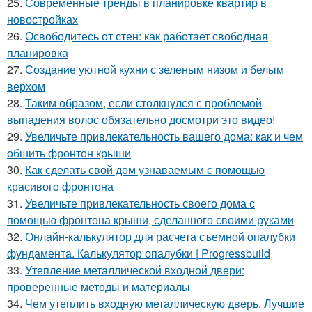
25.
Современные тренды в планировке квартир в
новостройках
26.
Освободитесь от стен: как работает свободная
планировка
27.
Создание уютной кухни с зеленым низом и белым
верхом
28.
Таким образом, если столкнулся с проблемой
выпадения волос обязательно досмотри это видео!
29.
Увеличьте привлекательность вашего дома: как и чем
обшить фронтон крыши
30.
Как сделать свой дом узнаваемым с помощью
красивого фронтона
31.
Увеличьте привлекательность своего дома с
помощью фронтона крыши, сделанного своими руками
32.
Онлайн-калькулятор для расчета съемной опалубки
фундамента. Калькулятор опалубки | Progressbuild
33.
Утепление металлической входной двери:
проверенные методы и материалы
34.
Чем утеплить входную металлическую дверь. Лучшие