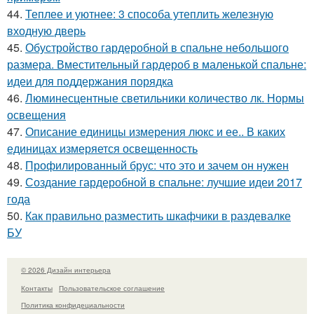
44.
Теплее и уютнее: 3 способа утеплить железную
входную дверь
45.
Обустройство гардеробной в спальне небольшого
размера. Вместительный гардероб в маленькой спальне:
идеи для поддержания порядка
46.
Люминесцентные светильники количество лк. Нормы
освещения
47.
Описание единицы измерения люкс и ее.. В каких
единицах измеряется освещенность
48.
Профилированный брус: что это и зачем он нужен
49.
Создание гардеробной в спальне: лучшие идеи 2017
года
50.
Как правильно разместить шкафчики в раздевалке
БУ
© 2026 Дизайн интерьера
Контакты
Пользовательское соглашение
Политика конфидециальности