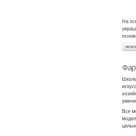
На ос
украш
основ
читат
Фар
Школь
искус
хозяй
умени
Все м
модел
цельн