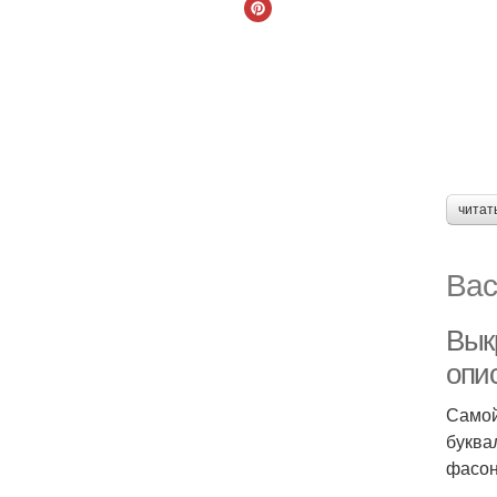
читат
Вас
Вык
опи
Самой
буква
фасон