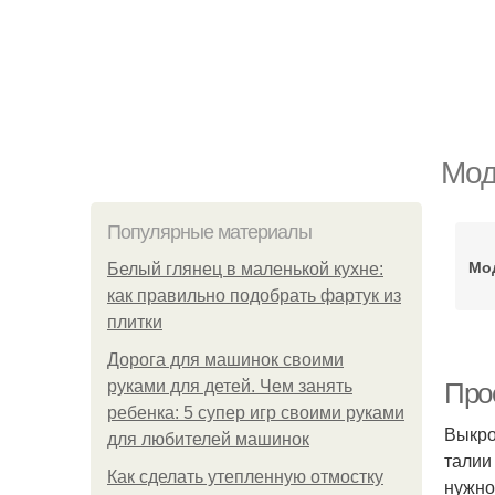
Мод
Популярные материалы
Мо
Белый глянец в маленькой кухне:
как правильно подобрать фартук из
плитки
Дорога для машинок своими
руками для детей. Чем занять
Про
ребенка: 5 супер игр своими руками
Выкро
для любителей машинок
талии
Как сделать утепленную отмостку
нужно