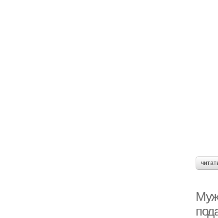
читат
Муж
под