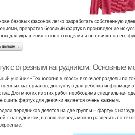
нове базовых фасонов легко разработать собственную иде
ениями, превратив безликий фартук в произведение искус
ном для украшения готового изделия и не влияют на его фу
ь дальше →
тук с отрезным нагрудником. Основные м
ный учебник «Технология 5 класс» включает разделы по те
ственных материалов, доступную для ребёнка информацию
ства. Для многих из этих работ необходима специальная од
е сшить фартук для девочки является очень важным.
одели передников делятся на две группы – фартук с нагруд
ей с нагрудником, в свою очередь можно разделить по техн
окроеные.