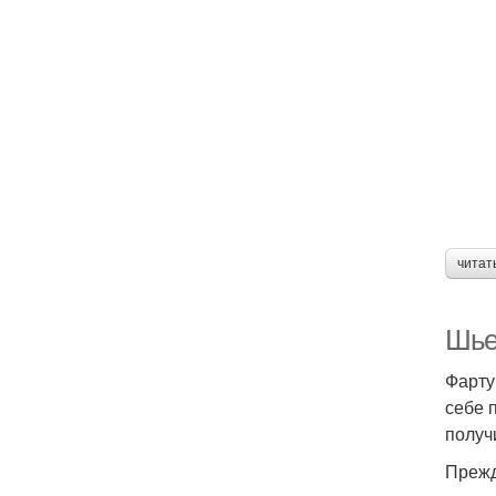
читат
Шье
Фарту
себе 
получ
Прежд