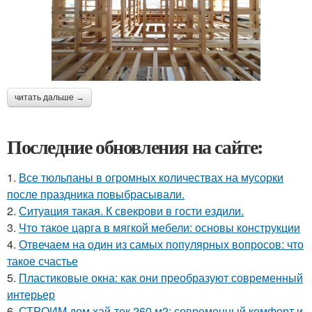
читать дальше →
Последние обновления на сайте:
1.
Все тюльпаны в огромных количествах на мусорки
после праздника повыбрасывали.
2.
Ситуaция такая. К свекрови в гости ездили.
3.
Что такое царга в мягкой мебели: основы конструкции
4.
Отвечаем на один из самых популярных вопросов: что
такое счастье
5.
Пластиковые окна: как они преобразуют современный
интерьер
6.
СТРОИМ дом хай-тек 260 м2: современный комфорт и