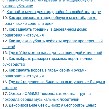
уютное убежище
9.
Как найти место для гардеробной в любой квартире
10.
Как организовать гардеробную в малогабаритке:
практические советы и идеи
11.
Как заделать трещины в деревянном доме:
пошаговая инструкция
12.
Как надежно убрать дефекты дерева: проверенный
способ
13.
Где в Уфе можно насладиться природой и тишиной
14.
Как выбрать размеры гаражных ворот: полное
руководство
15.
Как сделать ворота в гараж своими руками:
пошаговая инструкция
16.
Где найти дешевые билеты на выступление Линды в
столице
17.
Оркестр CAGMO Тюмень: как местная группа
покорила сердца музыкальных любителей
18.
Декорирование без ошибок: 9 беспроигрышных