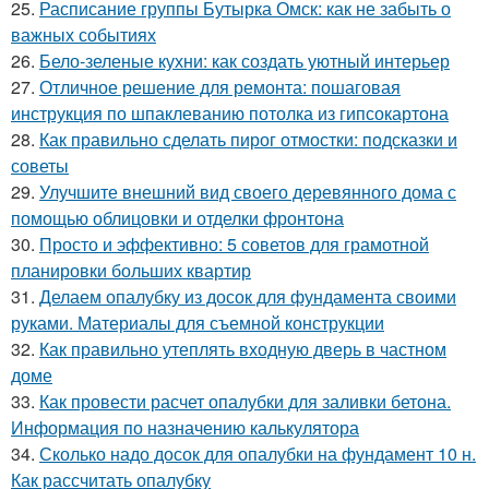
25.
Расписание группы Бутырка Омск: как не забыть о
важных событиях
26.
Бело-зеленые кухни: как создать уютный интерьер
27.
Отличное решение для ремонта: пошаговая
инструкция по шпаклеванию потолка из гипсокартона
28.
Как правильно сделать пирог отмостки: подсказки и
советы
29.
Улучшите внешний вид своего деревянного дома с
помощью облицовки и отделки фронтона
30.
Просто и эффективно: 5 советов для грамотной
планировки больших квартир
31.
Делаем опалубку из досок для фундамента своими
руками. Материалы для съемной конструкции
32.
Как правильно утеплять входную дверь в частном
доме
33.
Как провести расчет опалубки для заливки бетона.
Информация по назначению калькулятора
34.
Сколько надо досок для опалубки на фундамент 10 н.
Как рассчитать опалубку