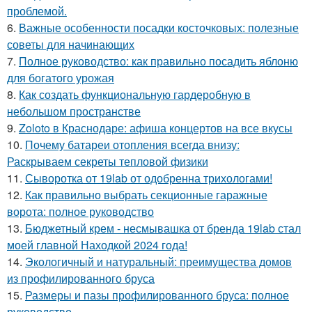
проблемой.
6.
Важные особенности посадки косточковых: полезные
советы для начинающих
7.
Полное руководство: как правильно посадить яблоню
для богатого урожая
8.
Как создать функциональную гардеробную в
небольшом пространстве
9.
Zoloto в Краснодаре: афиша концертов на все вкусы
10.
Почему батареи отопления всегда внизу:
Раскрываем секреты тепловой физики
11.
Сыворотка от 19lab от одобренна трихологами!
12.
Как правильно выбрать секционные гаражные
ворота: полное руководство
13.
Бюджетный крем - несмывашка от бренда 19lab стал
моей главной Находкой 2024 года!
14.
Экологичный и натуральный: преимущества домов
из профилированного бруса
15.
Размеры и пазы профилированного бруса: полное
руководство