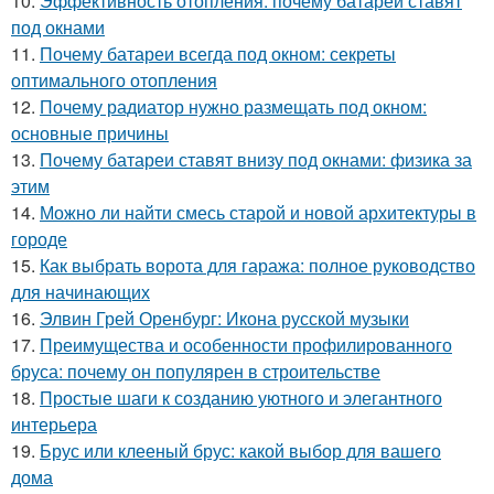
10.
Эффективность отопления: почему батареи ставят
под окнами
11.
Почему батареи всегда под окном: секреты
оптимального отопления
12.
Почему радиатор нужно размещать под окном:
основные причины
13.
Почему батареи ставят внизу под окнами: физика за
этим
14.
Можно ли найти смесь старой и новой архитектуры в
городе
15.
Как выбрать ворота для гаража: полное руководство
для начинающих
16.
Элвин Грей Оренбург: Икона русской музыки
17.
Преимущества и особенности профилированного
бруса: почему он популярен в строительстве
18.
Простые шаги к созданию уютного и элегантного
интерьера
19.
Брус или клееный брус: какой выбор для вашего
дома