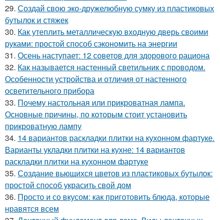
29.
Создай свою эко-дружелюбную сумку из пластиковых
бутылок и стяжек
30.
Как утеплить металлическую входную дверь своими
руками: простой способ сэкономить на энергии
31.
Осень наступает: 12 советов для здорового рациона
32.
Как называется настенный светильник с проводом.
Особенности устройства и отличия от настенного
осветительного прибора
33.
Почему настольная или прикроватная лампа.
Основные причины, по которым стоит установить
прикроватную лампу
34.
14 вариантов раскладки плитки на кухонном фартуке.
Варианты укладки плитки на кухне: 14 вариантов
раскладки плитки на кухонном фартуке
35.
Создание вьющихся цветов из пластиковых бутылок:
простой способ украсить свой дом
36.
Просто и со вкусом: как приготовить блюда, которые
нравятся всем