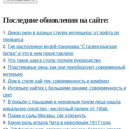
Последние обновления на сайте:
1.
Декор окон в разных стилях интерьера: от лофта до
прованса
2.
Где расположен музей-панорама "Сталинградская
битва" и что в нем представлено
3.
Что такое царга стола: полное руководство
4.
Пластиковые окна: как они преобразуют современный
интерьер
5.
Дом в стиле хай-тек: современность и комфорт
6.
Интерьер хайтек с большими окнами: современность и
свет
7.
В борьбе с прыщами и неровным тоном лица нашла
идеальное средство - кислотный пилинг от 19lab.
8.
Парки и сады Москвы: где отдохнуть
9.
Какую роль играла Чита в революции 1917 года