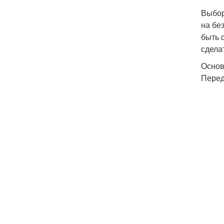
Выбор
на бе
быть 
сдела
Основ
Перед