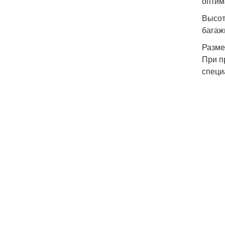
оптим
Высот
багаж
Разме
При п
специ