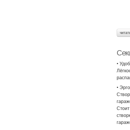
читат
Сек
• Удоб
Лёгко
распа
• Эрг
Створ
гараж
Стоит
створ
гараж