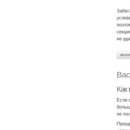
Забег
услов
поэто
секци
не уд
читат
Вас
Как
Если 
больш
не по
Проще