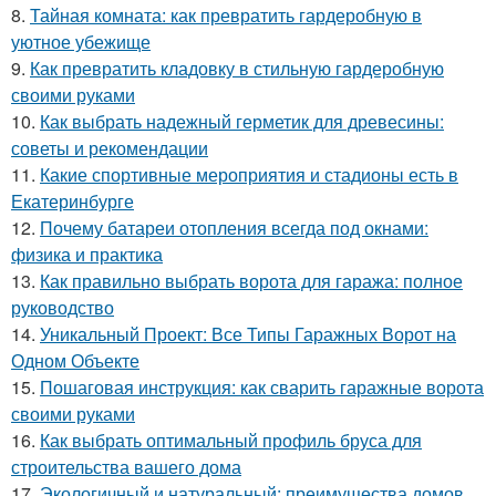
8.
Тайная комната: как превратить гардеробную в
уютное убежище
9.
Как превратить кладовку в стильную гардеробную
своими руками
10.
Как выбрать надежный герметик для древесины:
советы и рекомендации
11.
Какие спортивные мероприятия и стадионы есть в
Екатеринбурге
12.
Почему батареи отопления всегда под окнами:
физика и практика
13.
Как правильно выбрать ворота для гаража: полное
руководство
14.
Уникальный Проект: Все Типы Гаражных Ворот на
Одном Объекте
15.
Пошаговая инструкция: как сварить гаражные ворота
своими руками
16.
Как выбрать оптимальный профиль бруса для
строительства вашего дома
17.
Экологичный и натуральный: преимущества домов