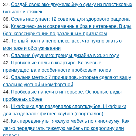
37.
Создай свою эко-дружелюбную сумку из пластиковых
бутылок и стяжек
38.
Осень наступает: 12 советов для здорового рациона
39.
Классические и современные бра в интерьере. Виды
бра: классификации по различным признакам
40.
Теплый пол на пеноплекс: все, что нужно знать о
монтаже и обслуживании
41.
Спальня будущего: тренды дизайна в 2024 году
42.
Пробковые полы в квартире. Ключевые
преимущества и особенности пробковых полов
43.
Спальня мечты: 7 принципов, которые сделают вашу
спальню уютной и комфортной
44.
Пробковые панели в интерьере. Основные виды
пробковых обоев
45.
Шкафчики для раздевалок спортклубов. Шкафчики
для раздевалок фитнес клубов (спортзалов)
46.
Как передвинуть тяжелую мебель по линолеуму. Как
легко передвигать тяжелую мебель по ковролину или
паласу