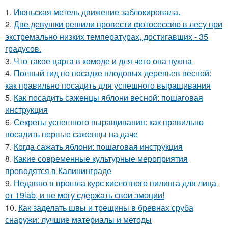
1.
Июньская метель движение заблокировала.
2.
Две девушки решили провести фотосессию в лесу при
экстремально низких температурах, достигавших - 35
градусов.
3.
Что такое царга в комоде и для чего она нужна
4.
Полный гид по посадке плодовых деревьев весной:
как правильно посадить для успешного выращивания
5.
Как посадить саженцы яблони весной: пошаговая
инструкция
6.
Секреты успешного выращивания: как правильно
посадить первые саженцы на даче
7.
Когда сажать яблони: пошаговая инструкция
8.
Какие современные культурные мероприятия
проводятся в Калининграде
9.
Недавно я прошла курс кислотного пилинга для лица
от 19lab, и не могу сдержать свои эмоции!
10.
Как заделать швы и трещины в бревнах сруба
снаружи: лучшие материалы и методы