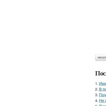
читат
Пос
1.
Июн
2.
В п
3.
Поч
4.
Не 