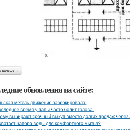
ь дальше →
ледние обновления на сайте:
ьская метель движение заблокировала.
оследнее время у папы часто болит голова.
ему выбирают срочный выкуп вместо долгих продаж через 
хватает напора воды для комфортного мытья?