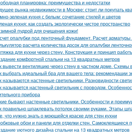
ободная планировка: преимущества и недостатки
дущее рынка недвижимости в Москве: стоит ли покупать ква
мно-зеленая кухня с белым: сочетание стилей и цветов
леная кухня: как создать экологически чистое пространство
зимной пудрой для очищения кожи!
счет опалубки под ленточный фундамент. Расчет арматуры
лькулятор расчета количества досок для опалубки ленточн
тяжка для кухни через стену. Конструкция и принцип работ
здание комфортной спальни на 13 квадратных метров
к вывести вентиляцию через стену в частном доме. Схемы 
к выбрать идеальный бра для вашего тела: рекомендации э
к называются настенные светильники. Разновидности свети
к называется настенный светильник с проводом. Особенност
ительного прибора
кие бывают настенные светильники. Особенности и преим
к правильно шпаклевать потолок своими руками. Этапы шп
е, что нужно знать о моющейся краске для стен кухни
обковые обои и панели для отделки стен. Самоклеящиеся 
здание уютного дизайна спальни на 13 квадратных метров