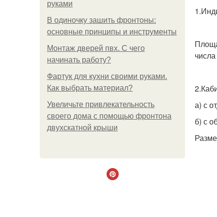
руками
1.Инди
В одиночку зашить фронтоны:
основные принципы и инструменты
Площа
Монтаж дверей пвх. С чего
числа
начинать работу?
Фартук для кухни своими руками.
2.Каб
Как выбрать материал?
а) с 
Увеличьте привлекательность
своего дома с помощью фронтона
б) с о
двухскатной крыши
Разме