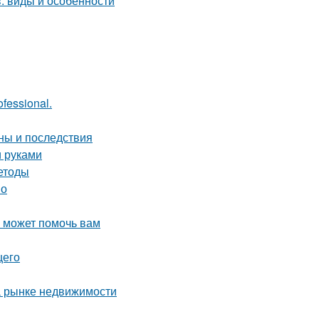
: виды и особенности
fessional.
ны и последствия
и руками
етоды
но
о может помочь вам
щего
а рынке недвижимости