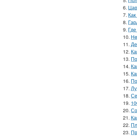
5.
Пол
6.
Цар
7.
Как
8.
Гар
9.
Где
10.
He
11.
Де
12.
Ка
13.
По
14.
Ка
15.
Ка
16.
По
17.
Лу
18.
Се
19.
10
20.
Со
21.
Ка
22.
Пл
23.
Пр