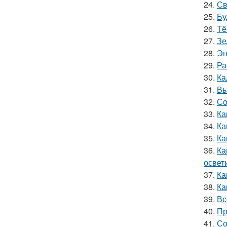
24.
Св
25.
Бу
26.
Тё
27.
Зе
28.
Эн
29.
Ра
30.
Ка
31.
Вы
32.
Со
33.
Ка
34.
Ка
35.
Ка
36.
Ка
освет
37.
Ка
38.
Ка
39.
Вс
40.
Пр
41.
Со