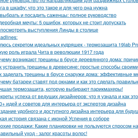
ное руководство по направляющим для раздвижных столов
га в шкафу: что это такое и для чего она нужна
 выбрать и посадить саженцы: полное руководство
деробная мечты: 5 ошибок, которых не стоит допускать
 посмотреть выступления Линды в столице
adlines:
люсь секретом идеальных кудряшек - термозащита 19lab Pro
кую роль играла Чита в революции 1917 года
чему возникают трещины в брусе деревянного дома: причи
к устранить трещины в древесине: простые способы своим
к заделать трещины в брусе снаружи дома: эффективные м
чему батареи ставят под окнами и как это сделать правиль
чшая термозащита, которую выбирают парикмахеры!
креты успеха от ведущих дизайнеров: что я узнала и как эт
0+ идей и советов для интерьера от экспертов дизайна
здание удобного и доступного дизайна интерьера для буду
кая история связана с иконой Успения в соборе
охие продажи: Какие планировки не пользуются спросом н
авильный уход - залог красоты волос!