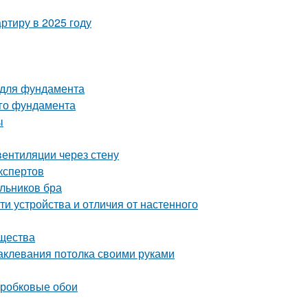
ртиру в 2025 году
 для фундамента
ого фундамента
ы
вентиляции через стену
кспертов
льников бра
и устройства и отличия от настенного
ущества
аклевания потолка своими руками
пробковые обои