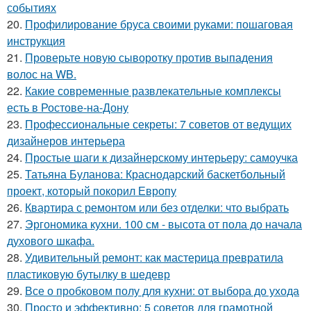
событиях
20.
Профилирование бруса своими руками: пошаговая
инструкция
21.
Проверьте новую сыворотку против выпадения
волос на WB.
22.
Какие современные развлекательные комплексы
есть в Ростове-на-Дону
23.
Профессиональные секреты: 7 советов от ведущих
дизайнеров интерьера
24.
Простые шаги к дизайнерскому интерьеру: самоучка
25.
Татьяна Буланова: Краснодарский баскетбольный
проект, который покорил Европу
26.
Квартира с ремонтом или без отделки: что выбрать
27.
Эргономика кухни. 100 см - высота от пола до начала
духового шкафа.
28.
Удивительный ремонт: как мастерица превратила
пластиковую бутылку в шедевр
29.
Все о пробковом полу для кухни: от выбора до ухода
30.
Просто и эффективно: 5 советов для грамотной