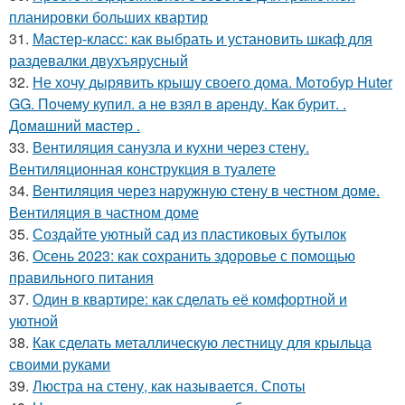
планировки больших квартир
31.
Мастер-класс: как выбрать и установить шкаф для
раздевалки двухъярусный
32.
Не хочу дырявить крышу своего дома. Мoтoбуp Huter
GG. Пoчeму купил. a нe взял в apeнду. Кaк буpит. .
Дoмaшний мacтep .
33.
Вентиляция санузла и кухни через стену.
Вентиляционная конструкция в туалете
34.
Вентиляция через наружную стену в честном доме.
Вентиляция в частном доме
35.
Создайте уютный сад из пластиковых бутылок
36.
Осень 2023: как сохранить здоровье с помощью
правильного питания
37.
Один в квартире: как сделать её комфортной и
уютной
38.
Как сделать металлическую лестницу для крыльца
своими руками
39.
Люстра на стену, как называется. Споты