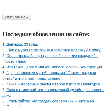
читать дальше →
Последние обновления на сайте:
1.
Девушка, 33 года.
2.
Шли с мужем с магазина я заметила вот такую птичку.
3.
Она вскрыла банку сгущёнки без всяких ожиданий -
просто к чаю.
4.
Что такое царга в мягкой мебели: основы конструкции
5.
Где расположен музей-панорама "Сталинградская
битва" и что в нем представлено
6.
Какие интересные факты о гербе и флаге Оренбурга
7.
Окна в стиле хай-тек: современный дизайн для вашего
дома
8.
Стиль хайтек: как создать современный интерьер