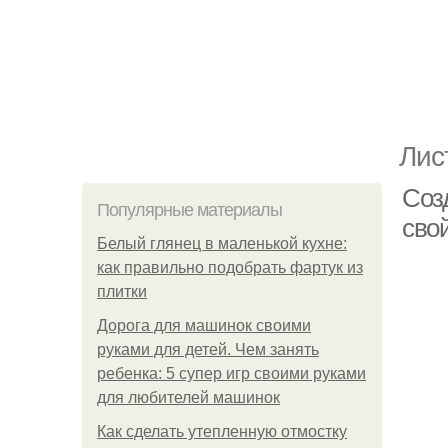
Лис
Соз
Популярные материалы
сво
Белый глянец в маленькой кухне:
как правильно подобрать фартук из
плитки
Дорога для машинок своими
руками для детей. Чем занять
ребенка: 5 супер игр своими руками
для любителей машинок
Как сделать утепленную отмостку