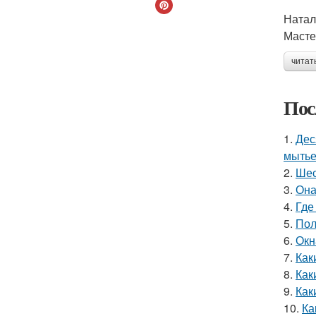
Натал
Масте
читат
Пос
1.
Дес
мытье
2.
Шес
3.
Она
4.
Где
5.
Пол
6.
Окн
7.
Как
8.
Как
9.
Как
10.
Ка