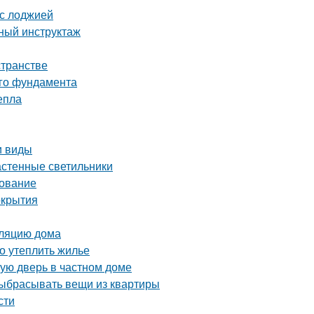
 с лоджией
бный инструктаж
странстве
ого фундамента
епла
и виды
астенные светильники
дование
окрытия
оляцию дома
но утеплить жилье
ную дверь в частном доме
выбрасывать вещи из квартиры
сти