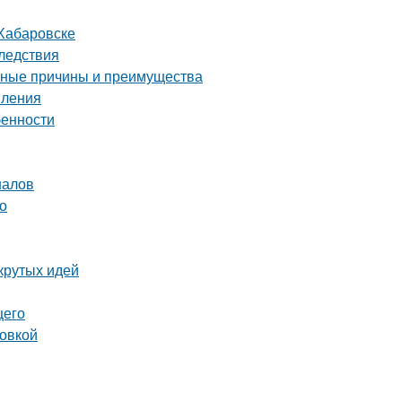
 Хабаровске
ледствия
овные причины и преимущества
пления
бенности
налов
о
крутых идей
щего
ровкой