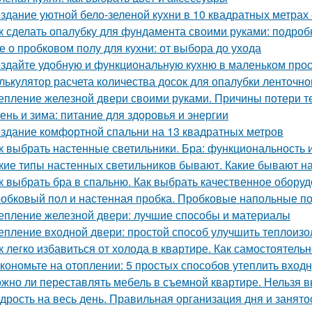
здание уютной бело-зеленой кухни в 10 квадратных метрах
к сделать опалубку для фундамента своими руками: подро
е о пробковом полу для кухни: от выбора до ухода
здайте удобную и функциональную кухню в маленьком про
лькулятор расчета количества досок для опалубки ленточн
епление железной двери своими руками. Причины потери т
ень и зима: питание для здоровья и энергии
здание комфортной спальни на 13 квадратных метров
к выбрать настенные светильники. Бра: функциональность 
кие типы настенных светильников бывают. Какие бывают н
к выбрать бра в спальню. Как выбрать качественное обору
обковый пол и настенная пробка. Пробковые напольные п
епление железной двери: лучшие способы и материалы
епление входной двери: простой способ улучшить теплоиз
к легко избавиться от холода в квартире. Как самостоятель
кономьте на отоплении: 5 простых способов утеплить вход
жно ли переставлять мебель в съемной квартире. Нельзя 
дрость на весь день. Правильная организация дня и занято