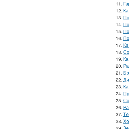
11.
Га
12.
Ка
13.
По
14.
По
15.
По
16.
По
17.
Ка
18.
Со
19.
Ка
20.
Ра
21.
Бр
22.
Ди
23.
Ка
24.
Пр
25.
Со
26.
Ра
27.
Тё
28.
Хо
29.
Зе