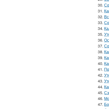
30.
Со
31.
Ка
32.
Вс
33.
Со
34.
Ка
35.
Ут
36.
Ос
37.
Со
38.
Ка
39.
Ка
40.
Ка
41.
Пр
42.
Ут
43.
Ут
44.
Ка
45.
Сэ
46.
Мо
47.
Бо