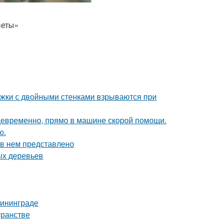
веты»
ужки с двойными стенками взрываются при
девременно, прямо в машине скорой помощи.
ю.
 в нем представлено
ых деревьев
лининграде
транстве