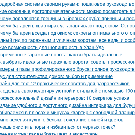
рдеробная система своими руками: пошаговое руководство
кие основные достопримечательности можно посмотреть в
чему появляются трещины в бревнах сруба: причины и пос
чему батареи в квартирах устанавливают под окном: Осн
чему батареи всегда под окном: секреты оптимального ото
лный гид по гаражным и уличным воротам: все виды и осо
кие возможности для шопинга есть в Улан-Удэ
временные гаражные ворота: как выбрать идеальные
к выбрать идеальные гаражные ворота: советы профессио
змеры и пазы профилированного бруса: полное руководств
ус для строительства домов: выбор и применение
зайн для тех: 12 практических советов для разработчиков
к сделать свою квартиру уютной и стильной с помощью 100 
офессиональный дизайн интерьеров: 10 секретов успеха
здание удобного и доступного дизайна интерьера для буду
збираемся в плюсах и минусах квартир с свободной плани
мно-зеленая кухня с белым: сочетание стилей и цветов
чешь очистить поры и избавиться от черных точек?
леная кухня: как выбрать цвет и аксессуары