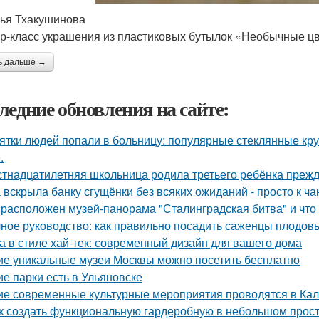
ья Тхакушинова
р-класс украшения из пластиковых бутылок «Необычные ц
ь дальше →
ледние обновления на сайте:
ятки людей попали в больницу: популярные стеклянные кр
.
тнадцатилетняя школьница родила третьего ребёнка преж
 вскрыла банку сгущёнки без всяких ожиданий - просто к ча
 расположен музей-панорама "Сталинградская битва" и что
ное руководство: как правильно посадить саженцы плодов
а в стиле хай-тек: современный дизайн для вашего дома
ие уникальные музеи Москвы можно посетить бесплатно
ие парки есть в Ульяновске
ие современные культурные мероприятия проводятся в Ка
к создать функциональную гардеробную в небольшом прос