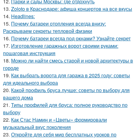
12.
Парки и сады Москвы: где отдохнуть
13.
Zoloto в Краснодаре: афиша концертов на все вкусы
14.
Headlines:
15.
Почему батареи отопления всегда внизу:
Раскрываем секреты тепловой физики
16.
Почему батареи всегда под окнами? Узнайте секрет
17.
Изготовление гаражных ворот своими руками:
пошаговая инструкция
18.
Можно ли найти смесь старой и новой архитектуры в
городе
19.
Как выбрать ворота для гаража в 2025 году: советы
для идеального выбора
20.
Какой профиль бруса лучше: советы по выбору для
вашего дома
21.
Типы профилей для бруса: полное руководство по
выбору
22.
Как Стас Намин и «Цветы» формировали
музыкальный вкус поколения
23.
Откройте для себя мир бесплатных уроков по