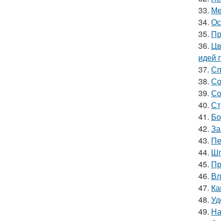
33.
Ме
34.
Ос
35.
Пр
36.
Цв
идей 
37.
Сп
38.
Со
39.
Со
40.
Ст
41.
Бо
42.
За
43.
Пе
44.
Шп
45.
Пр
46.
Вл
47.
Ка
48.
Уд
49.
На