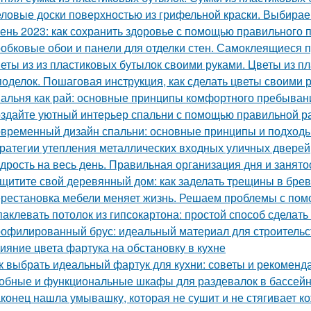
ловые доски поверхностью из грифельной краски. Выбирае
ень 2023: как сохранить здоровье с помощью правильного 
обковые обои и панели для отделки стен. Самоклеящиеся 
еты из из пластиковых бутылок своими руками. Цветы из 
поделок. Пошаговая инструкция, как сделать цветы своими 
альня как рай: основные принципы комфортного пребыван
здайте уютный интерьер спальни с помощью правильной р
временный дизайн спальни: основные принципы и подход
ратегии утепления металлических входных уличных дверей
дрость на весь день. Правильная организация дня и занято
щитите свой деревянный дом: как заделать трещины в бре
рестановка мебели меняет жизнь. Решаем проблемы с помо
аклевать потолок из гипсокартона: простой способ сделать
офилированный брус: идеальный материал для строительс
ияние цвета фартука на обстановку в кухне
к выбрать идеальный фартук для кухни: советы и рекоменд
обные и функциональные шкафы для раздевалок в бассей
конец нашла умывашку, которая не сушит и не стягивает ко