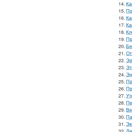
14.
Ка
15.
По
16.
Ка
17.
Ка
18.
Кл
19.
Пр
20.
Бе
21.
От
22.
Эр
23.
Эт
24.
Эн
25.
Пр
26.
Пр
27.
Ут
28.
Пе
29.
Ве
30.
Па
31.
Эк
32.
Ле