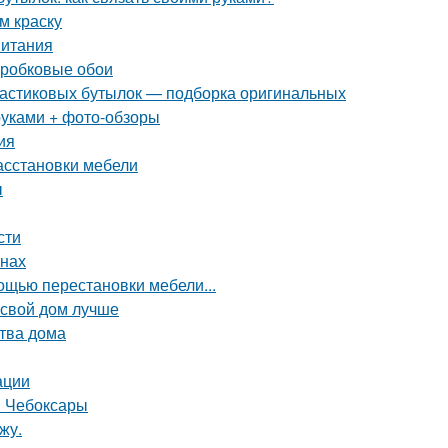
м краску
питания
пробковые обои
пластиковых бутылок — подборка оригинальных
руками + фото-обзоры
ия
асстановки мебели
ы
сти
внах
щью перестановки мебели...
 свой дом лучше
тва дома
ации
н Чебоксары
жу.