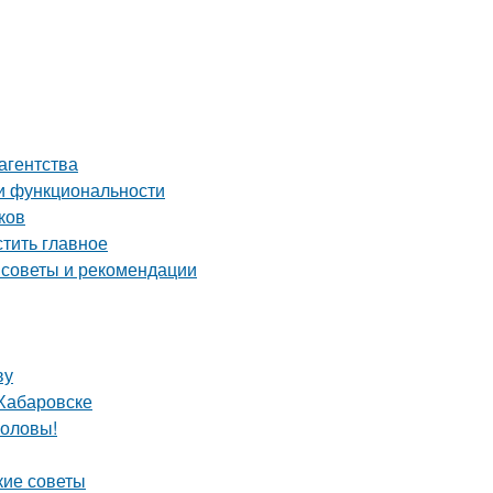
агентства
 и функциональности
ков
тить главное
 советы и рекомендации
ву
 Хабаровске
головы!
кие советы