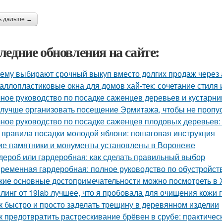
ь дальше →
ледние обновления на сайте:
ему выбирают срочный выкуп вместо долгих продаж через 
аллопластиковые окна для домов хай-тек: сочетание стиля
ное руководство по посадке саженцев деревьев и кустарни
 лучше организовать посещение Эрмитажа, чтобы не пропус
ное руководство по посадке саженцев плодовых деревьев:
 правила посадки молодой яблони: пошаговая инструкция
ие памятники и монументы установлены в Воронеже
дероб или гардеробная: как сделать правильный выбор
ременная гардеробная: полное руководство по обустройст
кие основные достопримечательности можно посмотреть в
линг от 19lab лучшее, что я пробовала для очищения кожи 
к быстро и просто заделать трещину в деревянном изделии
к предотвратить растрескивание брёвен в срубе: практичес