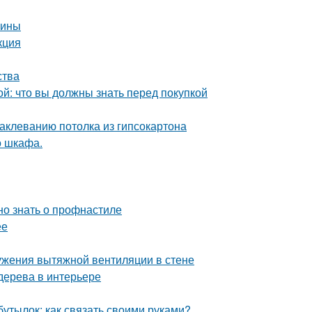
чины
кция
ства
й: что вы должны знать перед покупкой
аклеванию потолка из гипсокартона
о шкафа.
но знать о профнастиле
ее
ужения вытяжной вентиляции в стене
 дерева в интерьере
бутылок: как связать своими руками?