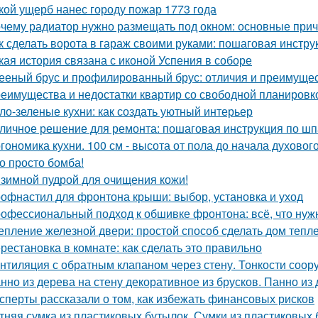
кой ущерб нанес городу пожар 1773 года
чему радиатор нужно размещать под окном: основные при
к сделать ворота в гараж своими руками: пошаговая инстру
кая история связана с иконой Успения в соборе
ееный брус и профилированный брус: отличия и преимуще
еимущества и недостатки квартир со свободной планировко
ло-зеленые кухни: как создать уютный интерьер
личное решение для ремонта: пошаговая инструкция по шп
гономика кухни. 100 см - высота от пола до начала духовог
о просто бомба!
зимной пудрой для очищения кожи!
офнастил для фронтона крыши: выбор, установка и уход
офессиональный подход к обшивке фронтона: всё, что нуж
епление железной двери: простой способ сделать дом тепл
рестановка в комнате: как сделать это правильно
нтиляция с обратным клапаном через стену. Тонкости соор
нно из дерева на стену декоративное из брусков. Панно из
сперты рассказали о том, как избежать финансовых рисков
тняя сумка из пластиковых бутылок. Сумки из пластиковых 