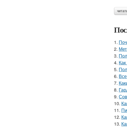
читат
Пос
1.
Поч
2.
Мет
3.
Пол
4.
Как
5.
Пол
6.
Все
7.
Как
8.
Гар
9.
Сов
10.
Ка
11.
Пи
12.
Ка
13.
Ка