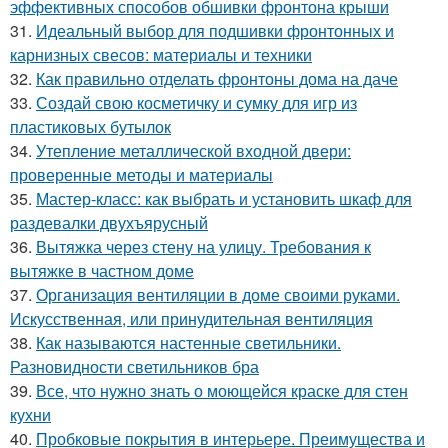
эффективных способов обшивки фронтона крыши
31.
Идеальный выбор для подшивки фронтонных и
карнизных свесов: материалы и техники
32.
Как правильно отделать фронтоны дома на даче
33.
Создай свою косметичку и сумку для игр из
пластиковых бутылок
34.
Утепление металлической входной двери:
проверенные методы и материалы
35.
Мастер-класс: как выбрать и установить шкаф для
раздевалки двухъярусный
36.
Вытяжка через стену на улицу. Требования к
вытяжке в частном доме
37.
Организация вентиляции в доме своими руками.
Искусственная, или принудительная вентиляция
38.
Как называются настенные светильники.
Разновидности светильников бра
39.
Все, что нужно знать о моющейся краске для стен
кухни
40.
Пробковые покрытия в интерьере. Преимущества и