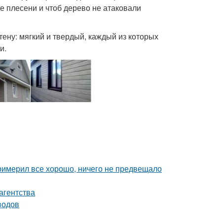
е плесени и чтоб дерево не атаковали
тену: мягкий и твердый, каждый из которых
и.
римерил все хорошо, ничего не предвещало
агентства
водов