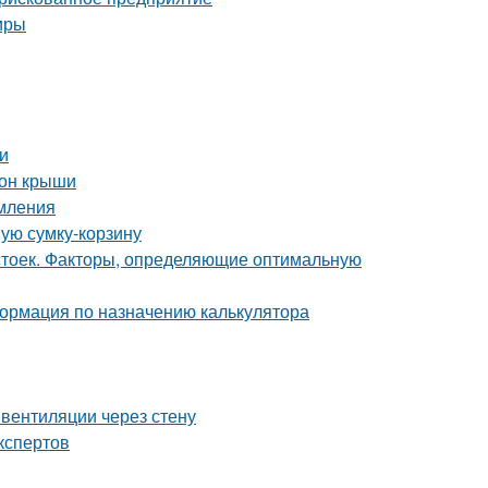
иры
и
тон крыши
рмления
ную сумку-корзину
 стоек. Факторы, определяющие оптимальную
ормация по назначению калькулятора
вентиляции через стену
кспертов