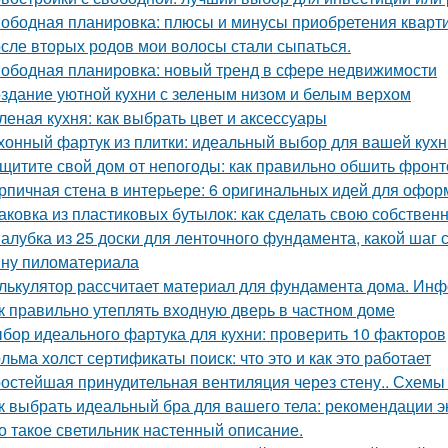
ободная планировка: плюсы и минусы приобретения кварт
сле вторых родов мои волосы стали сыпаться.
ободная планировка: новый тренд в сфере недвижимости
здание уютной кухни с зеленым низом и белым верхом
леная кухня: как выбрать цвет и аксессуары
хонный фартук из плитки: идеальный выбор для вашей кухн
щитите свой дом от непогоды: как правильно обшить фрон
рпичная стена в интерьере: 6 оригинальных идей для офо
аковка из пластиковых бутылок: как сделать свою собствен
алубка из 25 доски для ленточного фундамента, какой шаг
ну пиломатериала
лькулятор рассчитает материал для фундамента дома. Инф
к правильно утеплять входную дверь в частном доме
бор идеального фартука для кухни: проверить 10 факторов
льма холст сертификаты поиск: что это и как это работает
остейшая принудительная вентиляция через стену.. Схемы 
к выбрать идеальный бра для вашего тела: рекомендации э
о такое светильник настенный описание.