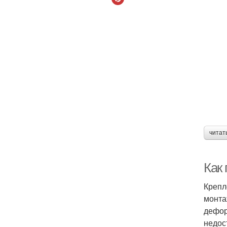
читат
Как 
Крепл
монта
дефор
недос