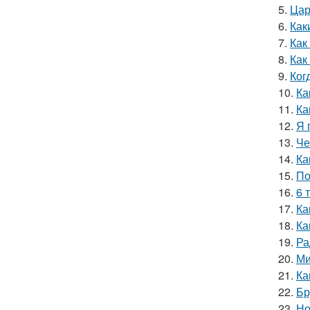
5.
Цар
6.
Как
7.
Как
8.
Как
9.
Ког
10.
Ка
11.
Ка
12.
Я 
13.
Че
14.
Ка
15.
По
16.
6 
17.
Ка
18.
Ка
19.
Ра
20.
Ми
21.
Ка
22.
Бр
23.
Но