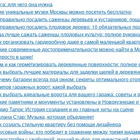
га: для чего она нужна
ие уникальные музеи Москвы можно посетить бесплатно
 правильно посадить саженцы деревьев и кустарников: пош
 правильно посадить плодовое дерево: 10 обязательных пр
да лучше сажать саженцы плодовых культур: полное руково
к организовать гардеробную даже в самой маленькой кварт
кие современные достопримечательности можно найти в М
просто в шоке!
м и как герметизировать деревянные поверхности: полное 
к выбрать лучшие материалы для заделки щелей в деревя
чему батареи всегда под окном: секреты оптимального ото
типов гаражных ворот: какой выбрать
к выбрать идеальные ворота для вашего гаража: советы и
кие памятники и монументы установлены в Новокузнецке и
дио Тапок: История создания и их главные хиты на сцене
лана Стар: Музыка, которая объединяет
к создать стильную квартиру без помощи дизайнера
усовые войны: кто победит в сражении между тремя видам
востройки с свободной: лучший выбор для инвестиций или