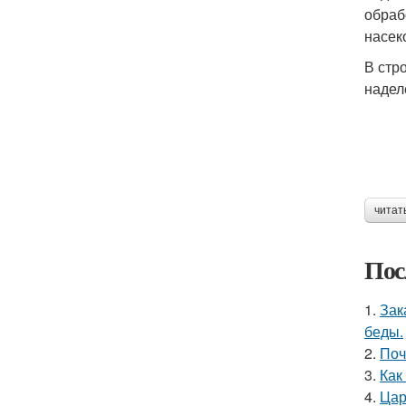
обраб
насек
В стр
надел
читат
Пос
1.
Зак
беды.
2.
Поч
3.
Как
4.
Цар