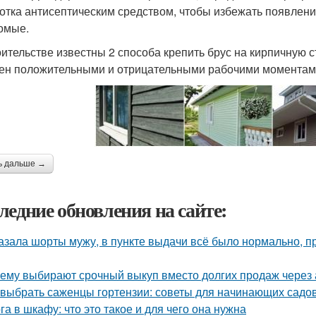
отка антисептическим средством, чтобы избежать появлени
омые.
оительстве известны 2 способа крепить брус на кирпичную с
ен положительными и отрицательными рабочими моментам
ь дальше →
ледние обновления на сайте:
азала шорты мужу, в пункте выдачи всё было нормально, п
ему выбирают срочный выкуп вместо долгих продаж через 
 выбрать саженцы гортензии: советы для начинающих садо
га в шкафу: что это такое и для чего она нужна