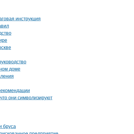
аговая инструкция
авил
дство
ире
оскве
руководство
нном доме
пления
 рекомендации
 что они символизируют
и бруса
 рискованное предприятие