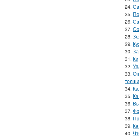
24.
Св
25.
По
26.
Св
27.
Со
28.
Зе
29.
Ку
30.
За
31.
Ки
32.
Уп
33.
Оп
толщи
34.
Ка
35.
Ка
36.
Вы
37.
Фо
38.
Пр
39.
Ка
40.
Чт