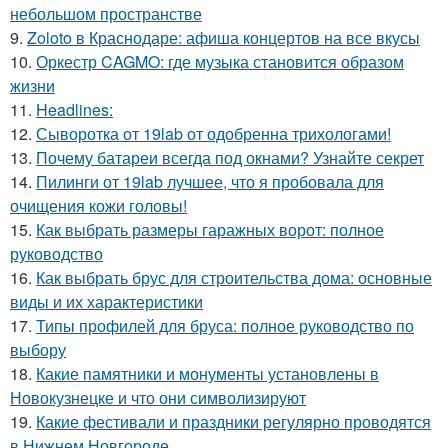
небольшом пространстве
9.
Zoloto в Краснодаре: афиша концертов на все вкусы
10.
Оркестр CAGMO: где музыка становится образом
жизни
11.
Headlines:
12.
Сыворотка от 19lab от одобренна трихологами!
13.
Почему батареи всегда под окнами? Узнайте секрет
14.
Пилинги от 19lab лучшее, что я пробовала для
очищения кожи головы!
15.
Как выбрать размеры гаражных ворот: полное
руководство
16.
Как выбрать брус для строительства дома: основные
виды и их характеристики
17.
Типы профилей для бруса: полное руководство по
выбору
18.
Какие памятники и монументы установлены в
Новокузнецке и что они символизируют
19.
Какие фестивали и праздники регулярно проводятся
в Нижнем Новгороде