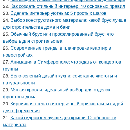
22.
Как создать стильный интерьер: 10 основных правил
23.
Сделать интерьер уютным: 5 простых шагов
24.
Выбор конструктивного материала: какой брус лучше
для строительства дома и бани
25.
Обычный брус или профилированный брус: что
выбрать для строительства
26.
Современные тренды в планировке квартир в
новостройках
27.
Анимация в Симферополе: что ждать от концертов
группы
28.
Бело-зеленый дизайн кухни: сочетание чистоты и
натуральности
29.
Мягкая кровля: идеальный выбор для отделок
фронтона дома
30.
Кирпичная стена в интерьере: 6 оригинальных идей
для оформления
31.
Какой гидроизол лучше для крыши. Особенности
материала