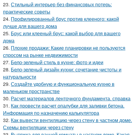
23.
Стильный интерьер без финансовых потерь:
практические советы
24.
Профилированный брус против клееного: какой
лучше для вашего дома
25.
Брус или клееный брус: какой выбор для вашего
дома
26.
Плохие продажи: Какие планировки не пользуются
спросом на рынке недвижимости
27.
Бело-зеленый стиль в кухне: фото и идеи
28.
Бело-зеленый дизайн кухни: сочетание чистоты и
натуральности
29.
Создайте удобную и функциональную кухню в
маленьком пространстве
30.
Расчет материалов ленточного фундамента. справка
31.
Как провести расчет опалубки для заливки бетона.
Информация по назначению калькулятора
32.
Как вывести вентиляцию через стену в частном доме.
Схемы вентиляции через стену
33.
Вытяжка для ванной комнаты в частном доме. Какая