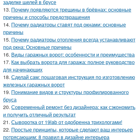
заделке щелей в брусе
13.
Почему появляются трещины в брёвнах: основные
причины и способы предотвращения
14.
Почему радиаторы ставят под окнами: основные
причины
15.
Почему радиаторы отопления всегда устанавливают
под окна: Основные причины
16.
Виды гаражных ворот: особенности и преимущества
17.
Как выбрать ворота для гаража: полное руководство
для начинающих
18.
Сделай сам: пошаговая инструкция по изготовлению
железных гаражных ворот
19.
Понимание видов и структуры профилированного
бруса
20.
Современный ремонт без дизайнера: как сэкономить
и получить отличный результат
21.
Сыворотка от 19lab от одобренна трихологами!
22.
Простые принципы, которые сделают ваш интерьер
потрясающим: 8 правил в дизайне интерьера