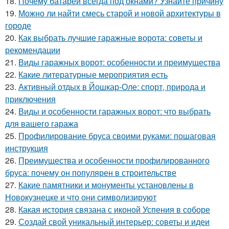
18.
Почему батареи всегда под окнами? Узнайте причину
19.
Можно ли найти смесь старой и новой архитектуры в
городе
20.
Как выбрать лучшие гаражные ворота: советы и
рекомендации
21.
Виды гаражных ворот: особенности и преимущества
22.
Какие литературные мероприятия есть
23.
Активный отдых в Йошкар-Оле: спорт, природа и
приключения
24.
Виды и особенности гаражных ворот: что выбрать
для вашего гаража
25.
Профилирование бруса своими руками: пошаговая
инструкция
26.
Преимущества и особенности профилированного
бруса: почему он популярен в строительстве
27.
Какие памятники и монументы установлены в
Новокузнецке и что они символизируют
28.
Какая история связана с иконой Успения в соборе
29.
Создай свой уникальный интерьер: советы и идеи