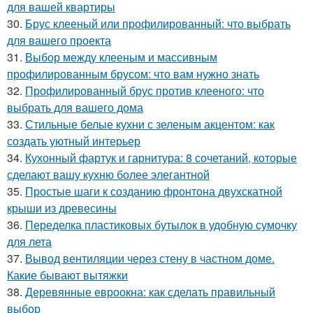
для вашей квартиры
30.
Брус клееный или профилированный: что выбрать
для вашего проекта
31.
Выбор между клееным и массивным
профилированным брусом: что вам нужно знать
32.
Профилированный брус против клееного: что
выбрать для вашего дома
33.
Стильные белые кухни с зеленым акцентом: как
создать уютный интерьер
34.
Кухонный фартук и гарнитура: 8 сочетаний, которые
сделают вашу кухню более элегантной
35.
Простые шаги к созданию фронтона двухскатной
крыши из древесины
36.
Переделка пластиковых бутылок в удобную сумочку
для лета
37.
Вывод вентиляции через стену в частном доме.
Какие бывают вытяжки
38.
Деревянные евроокна: как сделать правильный
выбор