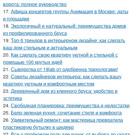
ворота: полное руководство
17.
Афиша концертов группы Анимация в Москве: даты
и площадки
18.
Экологичный и натуральный: преимущества домов
из профилированного бруса
19.
Топ-5 трендов в интерьерном дизайне: как сделать
ваш дом стильным и актуальным
20.
Как сделать свою квартиру уютной и стильной с
помощью 100 крутых идей
21.
Сыворотка от 19lab от одобренна трихологами!
22.
Советы дизайнеров интерьера: как сделать вашу
квартиру уютным и комфортным местом
23.
Деревянный дом из клееного бруса: удобство и
эстетика
24.
Свободная планировка: преимущества и недостатки
25.
Бело-зеленая кухня: сочетание стиля и комфорта
26.
Удивительный ремонт: как мастерица превратила
пластиковую бутылку в шедевр
27.
Все о пробковом полу для кухни: от выбора до ухода