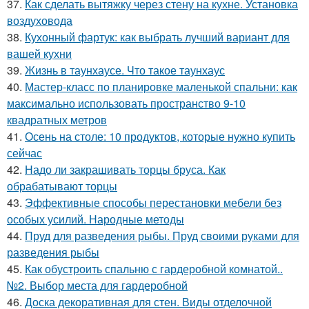
37.
Как сделать вытяжку через стену на кухне. Установка
воздуховода
38.
Кухонный фартук: как выбрать лучший вариант для
вашей кухни
39.
Жизнь в таунхаусе. Что такое таунхаус
40.
Мастер-класс по планировке маленькой спальни: как
максимально использовать пространство 9-10
квадратных метров
41.
Осень на столе: 10 продуктов, которые нужно купить
сейчас
42.
Надо ли закрашивать торцы бруса. Как
обрабатывают торцы
43.
Эффективные способы перестановки мебели без
особых усилий. Народные методы
44.
Пруд для разведения рыбы. Пруд своими руками для
разведения рыбы
45.
Как обустроить спальню с гардеробной комнатой..
№2. Выбор места для гардеробной
46.
Доска декоративная для стен. Виды отделочной