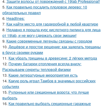
4.
Защити волосы от повреждений с 19lab Professional!
5.
Как правильно посадить плодовое дерево: 10
обязательных правил
6.
Headlines:
7.
Как найти место для гардеробной в любой квартире
8.
Недавно я прошла курс кислотного пилинга для лица
от 19lab, и не могу сдержать свои эмоции!
9.
Какие современные легенды связаны с городом
10.
Дешёвое и простое решение: как заделать трещины
в брусе своими руками
11.
Как убрать трещины в древесине: 2 лёгких метода
12.
Почему батареи отопления всегда внизу:
Раскрываем секреты тепловой физики
13.
Какие литературные мероприятия есть
14.
Какую роль играл Тамбов в значимых российских
событиях
15.
Рулонные или секционные ворота: что лучше
выбрать
16.
Как правильно выбрать секционные гаражные