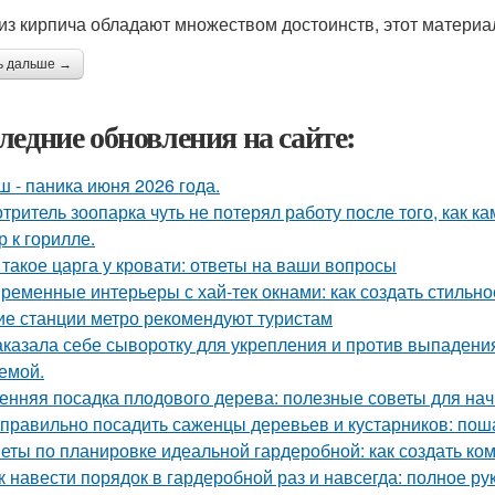
из кирпича обладают множеством достоинств, этот материа
ь дальше →
ледние обновления на сайте:
ш - паника июня 2026 года.
тритель зоопарка чуть не потерял работу после того, как к
р к горилле.
 такое царга у кровати: ответы на ваши вопросы
ременные интерьеры с хай-тек окнами: как создать стильно
ие станции метро рекомендуют туристам
аказала себе сыворотку для укрепления и против выпадения
емой.
енняя посадка плодового дерева: полезные советы для н
 правильно посадить саженцы деревьев и кустарников: пош
еты по планировке идеальной гардеробной: как создать ко
к навести порядок в гардеробной раз и навсегда: полное ру