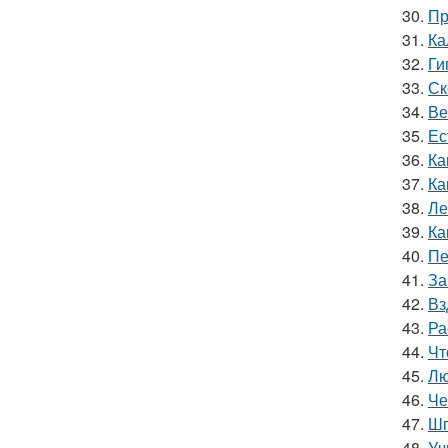
30.
Пр
31.
Ка
32.
Ги
33.
Ск
34.
Ве
35.
Ес
36.
Ка
37.
Ка
38.
Ле
39.
Ка
40.
Пе
41.
За
42.
Вз
43.
Ра
44.
Чт
45.
Лю
46.
Че
47.
Шп
48.
Уч