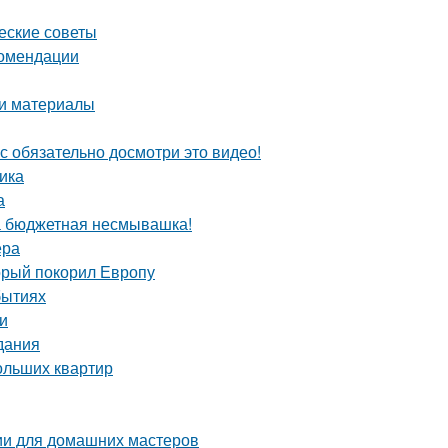
ческие советы
комендации
 и материалы
с обязательно досмотри это видео!
ика
а
та бюджетная несмывашка!
ера
орый покорил Европу
бытиях
и
дания
ольших квартир
ции для домашних мастеров