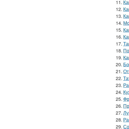
11.
Ка
12.
Ка
13.
Ка
14.
Мо
15.
Ка
16.
Ка
17.
Та
18.
По
19.
Ка
20.
Бо
21.
От
22.
Та
23.
Ра
24.
Ку
25.
Фр
26.
Пр
27.
Лу
28.
Ра
29.
Со