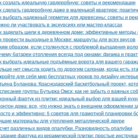
к создать идеальную гардеробную: советы и рекомендации
к сделать гардеробную даже в маленькой квартире: практи
к выбрать надежный герметик для древесины: советы и ре
жно ли участвовать в экскурсиях или мастер-классах
к заделать щели в деревянном доме: эффективные методы
к провести выходные в Москве: маршруты для всех вкусов
ким образом, если столкнулся с проблемой выпадения воло
чему батареи отопления всегда под окнами: физика и практ
к выбрать идеальные подъёмные ворота для вашего гараж
льше нет смысла ходить по дорогим салонам, когда есть э
кройте для себя мир бесплатных уроков по дизайну интерь
тьяна Буланова: Краснодарский баскетбольный проект, кот
списание группы Бутырка Омск: как не забыть о важных со
хонный фартук из плитки: идеальный выбор для вашей кухн
онтон дома: все, что нужно знать о внешнем оформлении з
осто и эффективно: 5 советов для грамотной планировки б
чшие материалы для утепления металлической двери
счет различных видов опалубки. Разновидность опалубки
здание фартука из керамической плитки: простые инструк