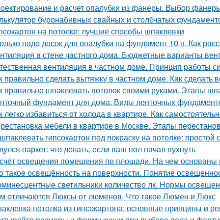
оектирование и расчет опалубки из фанеры. Выбор фанеры
лькулятор буронабивных свайных и столбчатых фундамент
псокартон на потолке: лучшие способы шпаклевки
олько надо досок для опалубки на фундамент 10 н. Как рас
нтиляция в стене частного дома. Бюджетные варианты вен
тественная вентиляция в частном доме. Принцип работы с
к правильно сделать вытяжку в частном доме. Как сделать 
к правильно шпаклевать потолок своими руками. Этапы шп
нточный фундамент для дома. Виды ленточных фундамент
к легко избавиться от холода в квартире. Как самостоятель
рестановка мебели в квартире в Москве. Этапы перестано
шпаклевать гипсокартон под покраску на потолке: простой
дулся паркет: что делать, если ваш пол начал пухнуть
счёт освещения помещения по площади. На чем основаны
о такое освещённость на поверхности. Понятие освещенно
минесцентные светильники количество лк. Нормы освеще
м отличаются Люксы от люменов. Что такое Люмен и Люкс
аклевка потолка из гипсокартона: основные принципы и р
итывайте размеры и форму кухни при выборе пола и фарту