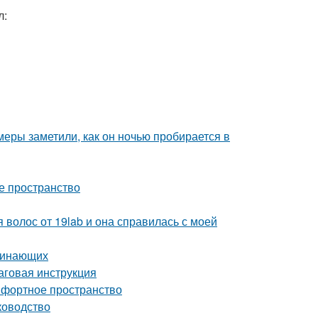
л:
амеры заметили, как он ночью пробирается в
е пространство
 волос от 19lab и она справилась с моей
ачинающих
аговая инструкция
мфортное пространство
ководство