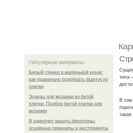
Кар
Стр
Популярные материалы
Сущес
Белый глянец в маленькой кухне:
типа 
как правильно подобрать фартук из
доста
плитки
Эскизы для мозаики из битой
В том
плитки. Подбор битой плитки для
пароч
мозаики
такая
В одиночку зашить фронтоны:
основные принципы и инструменты