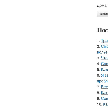
Дома 
читат
Пос
1.
Трэ
2.
Смо
волье
3.
Что
4.
Сов
5.
Как
6.
Я з
пробл
7.
Вес
8.
Как
9.
Сов
10.
Ка