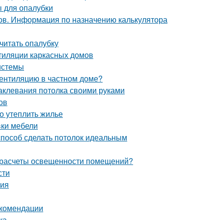
 для опалубки
ов. Информация по назначению калькулятора
считать опалубку
тиляции каркасных домов
истемы
вентиляцию в частном доме?
аклевания потолка своими руками
ов
но утеплить жилье
вки мебели
 способ сделать потолок идеальным
 расчеты освещенности помещений?
сти
ния
екомендации
ка