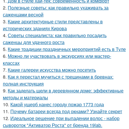
1.
Дом в стиле хай-тек: современность и комфорт
2.
Полезные советы: как правильно ухаживать за
саженцами весной
3.
Какие архитектурные стили представлены в
исторических зданиях Кирова
4.
Советы специалиста: как правильно посадить
саженцы для удачного роста
5.
Какие традиции праздничных мероприятий есть в Туле
6.
Можно ли участвовать в экскурсиях или мастер-
классах
7.
Какие галереи искусства можно посетить
8.
Как я перестал мучиться с трещинами в бревнах:
полная инструкция
9.
Как заделать щели в деревянном доме: эффективные
методы и материалы
10.
Какой ущерб нанес городу пожар 1773 года
11.
Почему батареи всегда под окнами? Узнайте секрет
12.
Идеальное решение при выпадении волос - набор
сывороток "Активатор Роста" от бренда 19lab.