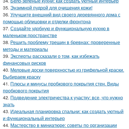
34.
Бело-зеленые кухни: как создать уютный интерьер
35.
Энзимной пудрой для очищения кожи!
36.
Улучшите внешний вид своего деревянного дома с
помощью облицовки и отделки фронтона
37.
Создайте удобную и функциональную кухню в
маленьком пространстве
38.
Решить проблему трещин в бревнах: проверенные
методы и материалы
39.
Эксперты рассказали о том, как избежать
финансовых рисков
40.
Меловые доски поверхностью из грифельной краски.
Выбираем краску
41.
Плюсы и минусы пробкового покрытия стен. Виды
пробкового покрытия
42.
Подведение электричества к участку: все, что нужно
знать
43.
Идеальная планировка спальни: как создать уютный
и функциональный интерьер
44.
Мастерство в миниатюре: советы по организации