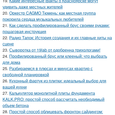
19.
Какие интересные факты о Красноярске могут
удивить даже местных жителей
20.
Оркестр CAGMO Тюмень: как местная группа
покорила сердца музыкальных любителей
21.
Как сделать профилированный брус своими руками:
пошаговая инструкция
22.
Радио Тапок: История создания и их главные хиты на
сцене
23.
Сыворотка от 19lab от одобренна трихологами!
24.
Профилированный брус или клееный: что выбрать
для дома
25.
Разбираемся в плюсах и минусах квартир с
свободной планировкой
26.
Кухонный фартук из плитки: идеальный выбор для
вашей кухни
27.
Калькулятор монолитной плиты фундамента
KALK.PRO: простой способ рассчитать необходимый
объем бетона
28.
Простой способ облицевать фронтон сайдингом: