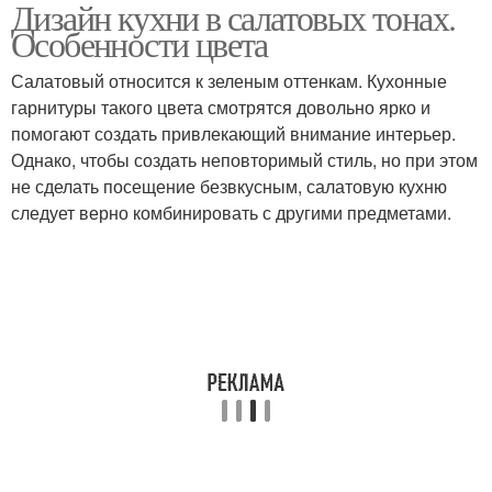
Дизайн кухни в салатовых тонах.
Зеленая кухня
Оливковая кухня
Особенности цвета
Салатовый относится к зеленым оттенкам. Кухонные
гарнитуры такого цвета смотрятся довольно ярко и
Кухни в оливковых
помогают создать привлекающий внимание интерьер.
Цветы в интерьере
тонах
Однако, чтобы создать неповторимый стиль, но при этом
не сделать посещение безвкусным, салатовую кухню
следует верно комбинировать с другими предметами.
Кухня с салатовыми
Цветы для идеальной
стенами
кухни