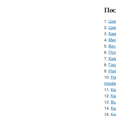
Пос
1.
Цар
2.
Цар
3.
Как
4.
Мин
5.
Вес
6.
Пол
7.
Как
8.
Гар
9.
Нап
10.
На
профе
11.
Ка
12.
Ка
13.
Вы
14.
Ка
15.
Ка