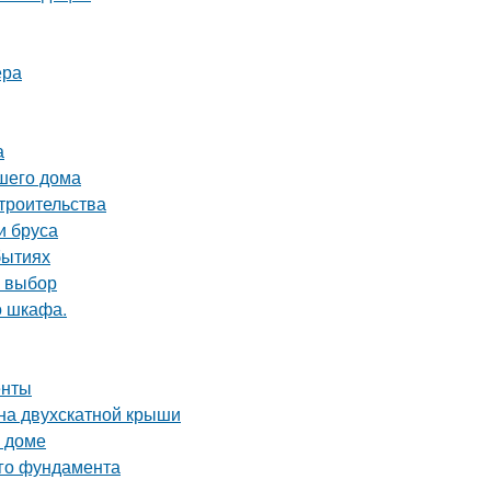
ера
а
шего дома
троительства
и бруса
бытиях
й выбор
о шкафа.
енты
на двухскатной крыши
м доме
ого фундамента