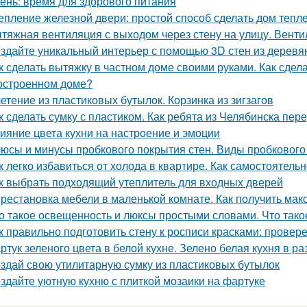
ень: время для здорового питания
епление железной двери: простой способ сделать дом тепл
тяжная вентиляция с выходом через стену на улицу. Венти
здайте уникальный интерьер с помощью 3D стен из деревя
к сделать вытяжку в частном доме своими руками. Как сдел
остроенном доме?
етение из пластиковых бутылок. Корзинка из зигзагов
к сделать сумку с пластиком. Как ребята из Челябинска пе
ияние цвета кухни на настроение и эмоции
юсы и минусы пробкового покрытия стен. Виды пробкового
к легко избавиться от холода в квартире. Как самостоятель
к выбрать подходящий утеплитель для входных дверей
рестановка мебели в маленькой комнате. Как получить мак
о такое освещенность и люксы простыми словами. Что тако
к правильно подготовить стену к росписи красками: прове
ртук зеленого цвета в белой кухне. Зелено белая кухня в р
здай свою утилитарную сумку из пластиковых бутылок
здайте уютную кухню с плиткой мозаики на фартуке