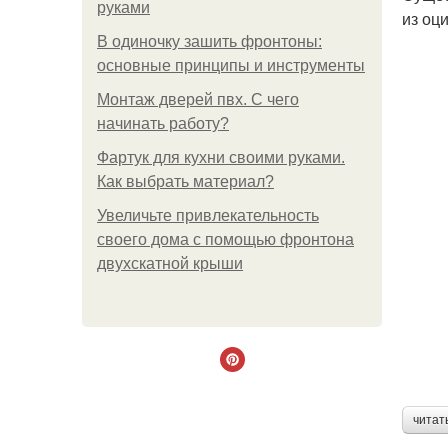
руками
из оц
В одиночку зашить фронтоны:
основные принципы и инструменты
Монтаж дверей пвх. С чего
начинать работу?
Фартук для кухни своими руками.
Как выбрать материал?
Увеличьте привлекательность
своего дома с помощью фронтона
двухскатной крыши
читат