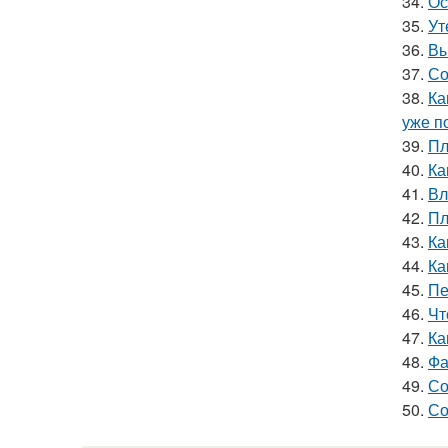
34.
Ос
35.
Ут
36.
Вы
37.
Со
38.
Ка
уже п
39.
Пл
40.
Ка
41.
Вл
42.
Пл
43.
Ка
44.
Ка
45.
Пе
46.
Чт
47.
Ка
48.
Фа
49.
Со
50.
Со