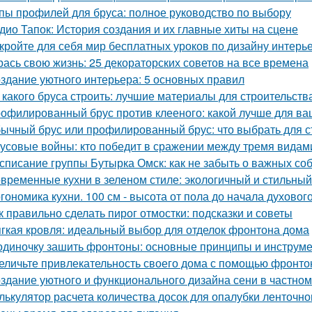
пы профилей для бруса: полное руководство по выбору
дио Тапок: История создания и их главные хиты на сцене
кройте для себя мир бесплатных уроков по дизайну интерь
рась свою жизнь: 25 декораторских советов на все времена
здание уютного интерьера: 5 основных правил
 какого бруса строить: лучшие материалы для строительств
офилированный брус против клееного: какой лучше для ва
ычный брус или профилированный брус: что выбрать для с
усовые войны: кто победит в сражении между тремя видам
списание группы Бутырка Омск: как не забыть о важных со
временные кухни в зеленом стиле: экологичный и стильны
гономика кухни. 100 см - высота от пола до начала духовог
к правильно сделать пирог отмостки: подсказки и советы
гкая кровля: идеальный выбор для отделок фронтона дома
одиночку зашить фронтоны: основные принципы и инструм
еличьте привлекательность своего дома с помощью фронто
здание уютного и функционального дизайна сени в частно
лькулятор расчета количества досок для опалубки ленточн