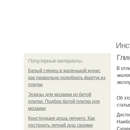
Инс
Гли
Популярные материалы
В отл
Белый глянец в маленькой кухне:
эколо
как правильно подобрать фартук из
экспл
плитки
Эскизы для мозаики из битой
Об эт
плитки. Подбор битой плитки для
статье
мозаики
Досто
Конструкция душа летнего. Как
Наибо
построить летний душ своими
Сущес