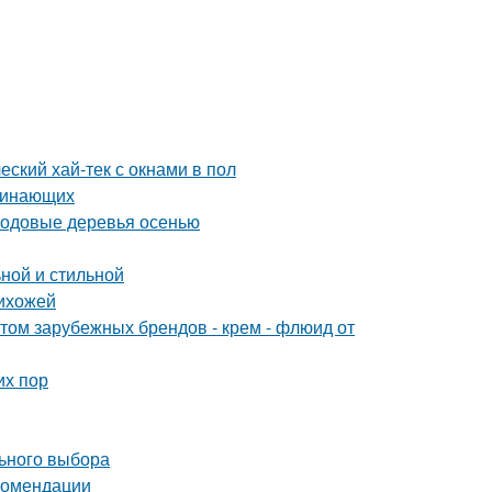
еский хай-тек с окнами в пол
ачинающих
лодовые деревья осенью
ной и стильной
рихожей
м зарубежных брендов - крем - флюид от
их пор
льного выбора
екомендации