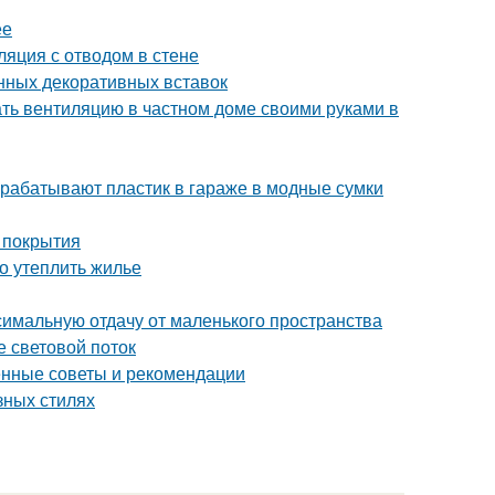
ее
ляция с отводом в стене
нных декоративных вставок
ать вентиляцию в частном доме своими руками в
рерабатывают пластик в гараже в модные сумки
 покрытия
но утеплить жилье
симальную отдачу от маленького пространства
е световой поток
ренные советы и рекомендации
азных стилях