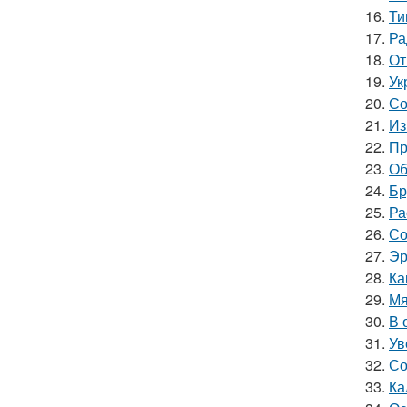
16.
Ти
17.
Ра
18.
От
19.
Ук
20.
Со
21.
Из
22.
Пр
23.
Об
24.
Бр
25.
Ра
26.
Со
27.
Эр
28.
Ка
29.
Мя
30.
В 
31.
Ув
32.
Со
33.
Ка