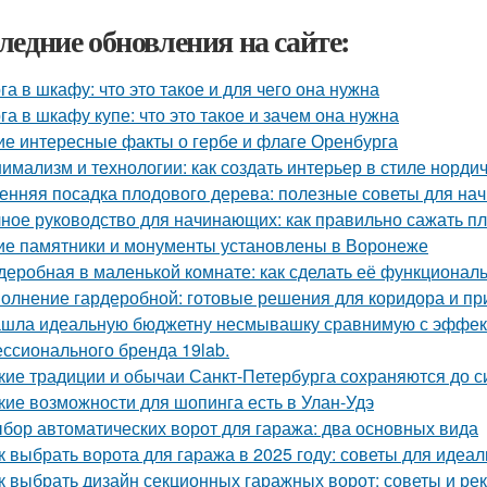
ледние обновления на сайте:
га в шкафу: что это такое и для чего она нужна
га в шкафу купе: что это такое и зачем она нужна
ие интересные факты о гербе и флаге Оренбурга
имализм и технологии: как создать интерьер в стиле нордич
енняя посадка плодового дерева: полезные советы для н
ное руководство для начинающих: как правильно сажать п
ие памятники и монументы установлены в Воронеже
деробная в маленькой комнате: как сделать её функциональ
олнение гардеробной: готовые решения для коридора и п
шла идеальную бюджетну несмывашку сравнимую с эффекто
ссионального бренда 19lab.
кие традиции и обычаи Санкт-Петербурга сохраняются до с
кие возможности для шопинга есть в Улан-Удэ
бор автоматических ворот для гаража: два основных вида
к выбрать ворота для гаража в 2025 году: советы для идеа
к выбрать дизайн секционных гаражных ворот: советы и р